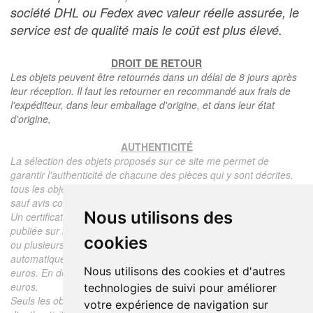
société DHL ou Fedex avec valeur réelle assurée, le
service est de qualité mais le coût est plus élevé.
DROIT DE RETOUR
Les objets peuvent être retournés dans un délai de 8 jours après
leur réception. Il faut les retourner en recommandé aux frais de
l'expéditeur, dans leur emballage d'origine, et dans leur état
d'origine,
AUTHENTICITÉ
La sélection des objets proposés sur ce site me permet de
garantir l'authenticité de chacune des pièces qui y sont décrites,
tous les objets proposés sont garantis d'époque et authentiques,
sauf avis contraire ou restriction dans la description.
Nous utilisons des
Un certificat d'authenticité de l'objet reprenant la description
publiée sur le site, l'époque, le prix de vente, accompagné d'une
cookies
ou plusieurs photographies en couleurs est communiqué
automatiquement pour tout objet dont le prix est supérieur à 130
Nous utilisons des cookies et d'autres
euros. En dessous de ce prix chaque certificat est facturé 5
euros.
technologies de suivi pour améliorer
Seuls les objets vendus par mes soins font l'objet d'un certificat
votre expérience de navigation sur