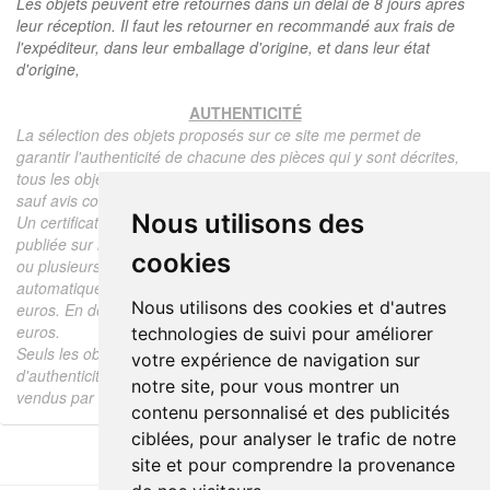
Les objets peuvent être retournés dans un délai de 8 jours après
leur réception. Il faut les retourner en recommandé aux frais de
l'expéditeur, dans leur emballage d'origine, et dans leur état
d'origine,
AUTHENTICITÉ
La sélection des objets proposés sur ce site me permet de
garantir l'authenticité de chacune des pièces qui y sont décrites,
tous les objets proposés sont garantis d'époque et authentiques,
sauf avis contraire ou restriction dans la description.
Nous utilisons des
Un certificat d'authenticité de l'objet reprenant la description
publiée sur le site, l'époque, le prix de vente, accompagné d'une
cookies
ou plusieurs photographies en couleurs est communiqué
automatiquement pour tout objet dont le prix est supérieur à 130
Nous utilisons des cookies et d'autres
euros. En dessous de ce prix chaque certificat est facturé 5
euros.
technologies de suivi pour améliorer
Seuls les objets vendus par mes soins font l'objet d'un certificat
votre expérience de navigation sur
d'authenticité, je ne fais aucun rapport d'expertise pour les objets
notre site, pour vous montrer un
vendus par des tiers (confrères ou collectionneurs).
contenu personnalisé et des publicités
ciblées, pour analyser le trafic de notre
site et pour comprendre la provenance