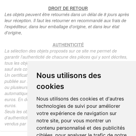
DROIT DE RETOUR
Les objets peuvent être retournés dans un délai de 8 jours après
leur réception. Il faut les retourner en recommandé aux frais de
l'expéditeur, dans leur emballage d'origine, et dans leur état
d'origine,
AUTHENTICITÉ
La sélection des objets proposés sur ce site me permet de
garantir l'authenticité de chacune des pièces qui y sont décrites,
tous les objets proposés sont garantis d'époque et authentiques,
sauf avis contraire ou restriction dans la description.
Nous utilisons des
Un certificat d'authenticité de l'objet reprenant la description
publiée sur le site, l'époque, le prix de vente, accompagné d'une
cookies
ou plusieurs photographies en couleurs est communiqué
automatiquement pour tout objet dont le prix est supérieur à 130
Nous utilisons des cookies et d'autres
euros. En dessous de ce prix chaque certificat est facturé 5
euros.
technologies de suivi pour améliorer
Seuls les objets vendus par mes soins font l'objet d'un certificat
votre expérience de navigation sur
d'authenticité, je ne fais aucun rapport d'expertise pour les objets
notre site, pour vous montrer un
vendus par des tiers (confrères ou collectionneurs).
contenu personnalisé et des publicités
ciblées, pour analyser le trafic de notre