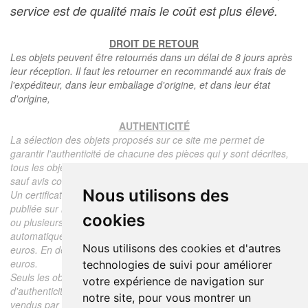
service est de qualité mais le coût est plus élevé.
DROIT DE RETOUR
Les objets peuvent être retournés dans un délai de 8 jours après
leur réception. Il faut les retourner en recommandé aux frais de
l'expéditeur, dans leur emballage d'origine, et dans leur état
d'origine,
AUTHENTICITÉ
La sélection des objets proposés sur ce site me permet de
garantir l'authenticité de chacune des pièces qui y sont décrites,
tous les objets proposés sont garantis d'époque et authentiques,
sauf avis contraire ou restriction dans la description.
Nous utilisons des
Un certificat d'authenticité de l'objet reprenant la description
publiée sur le site, l'époque, le prix de vente, accompagné d'une
cookies
ou plusieurs photographies en couleurs est communiqué
automatiquement pour tout objet dont le prix est supérieur à 130
Nous utilisons des cookies et d'autres
euros. En dessous de ce prix chaque certificat est facturé 5
euros.
technologies de suivi pour améliorer
Seuls les objets vendus par mes soins font l'objet d'un certificat
votre expérience de navigation sur
d'authenticité, je ne fais aucun rapport d'expertise pour les objets
notre site, pour vous montrer un
vendus par des tiers (confrères ou collectionneurs).