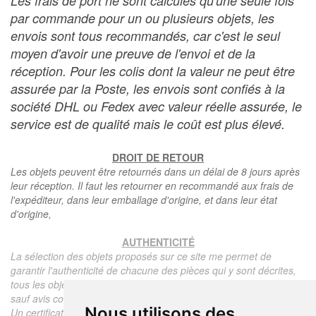
Les frais de port ne sont calculés qu'une seule fois
par commande pour un ou plusieurs objets, les
envois sont tous recommandés, car c'est le seul
moyen d'avoir une preuve de l'envoi et de la
réception. Pour les colis dont la valeur ne peut être
assurée par la Poste, les envois sont confiés à la
société DHL ou Fedex avec valeur réelle assurée, le
service est de qualité mais le coût est plus élevé.
DROIT DE RETOUR
Les objets peuvent être retournés dans un délai de 8 jours après
leur réception. Il faut les retourner en recommandé aux frais de
l'expéditeur, dans leur emballage d'origine, et dans leur état
d'origine,
AUTHENTICITÉ
La sélection des objets proposés sur ce site me permet de
garantir l'authenticité de chacune des pièces qui y sont décrites,
tous les objets proposés sont garantis d'époque et authentiques,
sauf avis contraire ou restriction dans la description.
Nous utilisons des
Un certificat d'authenticité de l'objet reprenant la description