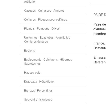
Artillerie
Casques - Cuirasses - Armures
PAIRE 
Coiffures - Plaques pour coiffures
Paire de
Plumets - Pompons - Olives
d'Aumale
membres 
Uniformes - Épaulettes - Aiguillettes -
Ceintures écharpe
France.
Restaura
Boutons
En assez
Équipements - Ceinturons - Gibernes -
Référen
Sabretaches
Hausse-cols
Drapeaux - Héraldique
Bronzes - Porcelaines
Souvenirs historiques