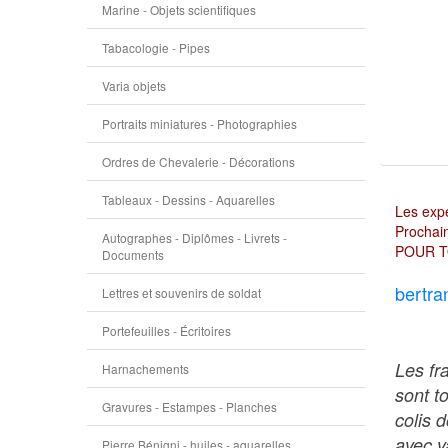
Marine - Objets scientifiques
Tabacologie - Pipes
Varia objets
Portraits miniatures - Photographies
Ordres de Chevalerie - Décorations
Tableaux - Dessins - Aquarelles
Les expé
Prochain
Autographes - Diplômes - Livrets -
POUR T
Documents
bertra
Lettres et souvenirs de soldat
Portefeuilles - Écritoires
Les fr
Harnachements
sont t
Gravures - Estampes - Planches
colis 
avec va
Pierre Bénigni - huiles - aquarelles