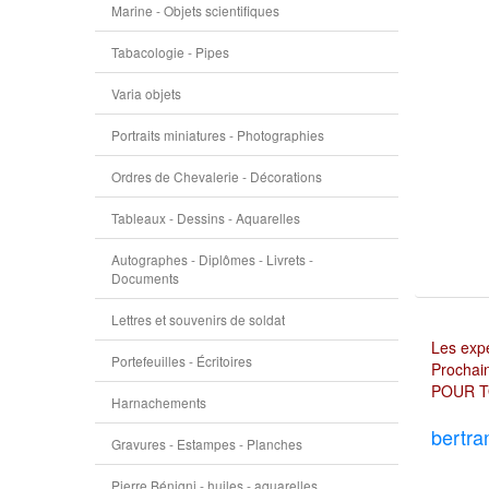
Marine - Objets scientifiques
Tabacologie - Pipes
Varia objets
Portraits miniatures - Photographies
Ordres de Chevalerie - Décorations
Tableaux - Dessins - Aquarelles
Autographes - Diplômes - Livrets -
Documents
Lettres et souvenirs de soldat
Les expé
Portefeuilles - Écritoires
Prochain
POUR T
Harnachements
bertra
Gravures - Estampes - Planches
Pierre Bénigni - huiles - aquarelles