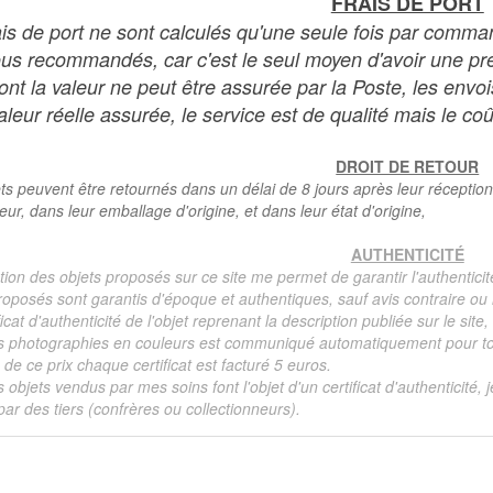
FRAIS DE PORT
ais de port ne sont calculés qu'une seule fois par comma
ous recommandés, car c'est le seul moyen d'avoir une preu
dont la valeur ne peut être assurée par la Poste, les env
leur réelle assurée, le service est de qualité mais le coû
DROIT DE RETOUR
ts peuvent être retournés dans un délai de 8 jours après leur réception
teur, dans leur emballage d'origine, et dans leur état d'origine,
AUTHENTICITÉ
tion des objets proposés sur ce site me permet de garantir l'authenticit
roposés sont garantis d'époque et authentiques, sauf avis contraire ou r
ficat d'authenticité de l'objet reprenant la description publiée sur le si
s photographies en couleurs est communiqué automatiquement pour tout
de ce prix chaque certificat est facturé 5 euros.
s objets vendus par mes soins font l'objet d'un certificat d'authenticité, 
ar des tiers (confrères ou collectionneurs).