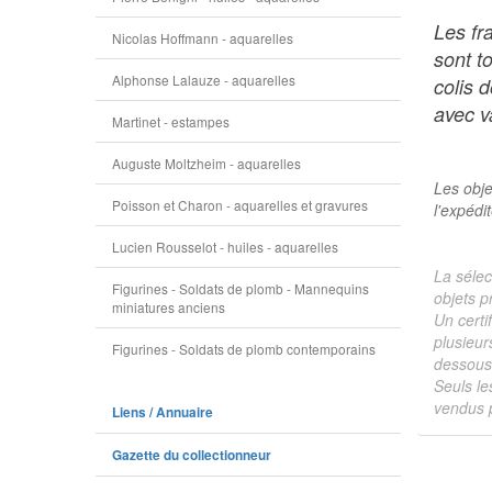
Les fr
Nicolas Hoffmann - aquarelles
sont t
Alphonse Lalauze - aquarelles
colis 
avec va
Martinet - estampes
Auguste Moltzheim - aquarelles
Les obje
Poisson et Charon - aquarelles et gravures
l'expédi
Lucien Rousselot - huiles - aquarelles
La sélec
Figurines - Soldats de plomb - Mannequins
objets p
miniatures anciens
Un certi
plusieur
Figurines - Soldats de plomb contemporains
dessous 
Seuls le
vendus p
Liens / Annuaire
Gazette du collectionneur