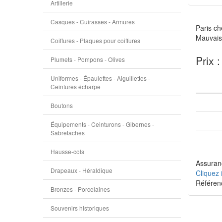
Artillerie
Casques - Cuirasses - Armures
Paris ch
Mauvais 
Coiffures - Plaques pour coiffures
Prix 
Plumets - Pompons - Olives
Uniformes - Épaulettes - Aiguillettes -
Ceintures écharpe
Boutons
Équipements - Ceinturons - Gibernes -
Sabretaches
Hausse-cols
Assuranc
Drapeaux - Héraldique
Cliquez 
Référen
Bronzes - Porcelaines
Souvenirs historiques