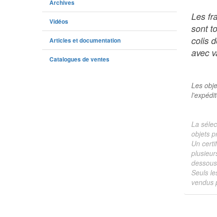
Archives
Les fr
Vidéos
sont t
colis 
Articles et documentation
avec va
Catalogues de ventes
Les obje
l'expédi
La sélec
objets p
Un certi
plusieur
dessous 
Seuls le
vendus p