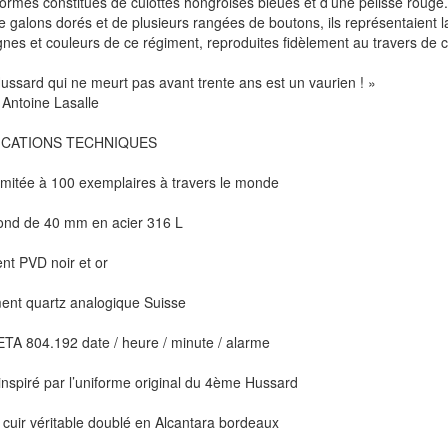
ormes constitués de culottes hongroises bleues et d’une pelisse rouge.
 galons dorés et de plusieurs rangées de boutons, ils représentaient la
gnes et couleurs de ce régiment, reproduites fidèlement au travers de c
ussard qui ne meurt pas avant trente ans est un vaurien ! »
Antoine Lasalle
ICATIONS TECHNIQUES
limitée à 100 exemplaires à travers le monde
rond de 40 mm en acier 316 L
nt PVD noir et or
nt quartz analogique Suisse
ETA 804.192 date / heure / minute / alarme
nspiré par l’uniforme original du 4ème Hussard
 cuir véritable doublé en Alcantara bordeaux