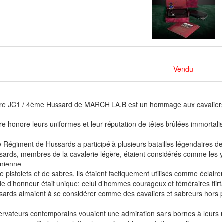
Vendu
re JC1 / 4ème Hussard de MARCH LA.B est un hommage aux cavaliers le
e honore leurs uniformes et leur réputation de têtes brûlées immortalisé
Régiment de Hussards a participé à plusieurs batailles légendaires de l
ards, membres de la cavalerie légère, étaient considérés comme les yeu
nienne.
 pistolets et de sabres, ils étaient tactiquement utilisés comme éclaire
e d’honneur était unique: celui d’hommes courageux et téméraires flirt
ards aimaient à se considérer comme des cavaliers et sabreurs hors p
rvateurs contemporains vouaient une admiration sans bornes à leurs 