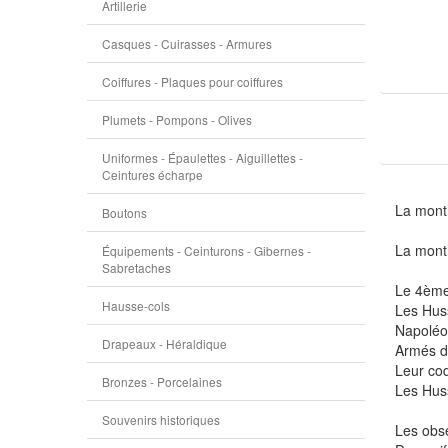
Artillerie
Casques - Cuirasses - Armures
Coiffures - Plaques pour coiffures
Plumets - Pompons - Olives
Uniformes - Épaulettes - Aiguillettes -
Ceintures écharpe
La mont
Boutons
La montr
Équipements - Ceinturons - Gibernes -
Sabretaches
Le 4ème 
Hausse-cols
Les Huss
Napoléo
Drapeaux - Héraldique
Armés de
Leur cod
Bronzes - Porcelaines
Les Huss
Souvenirs historiques
Les obse