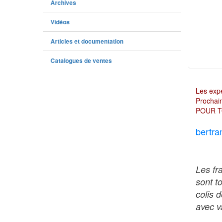
Archives
Vidéos
Articles et documentation
Catalogues de ventes
Les expé
Prochain
POUR T
bertra
Les fr
sont t
colis 
avec va