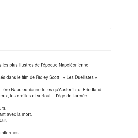
s plus illustres de l’époque Napoléonienne.
s dans le film de Ridley Scott : « Les Duellistes ».
’ère Napoléonienne telles qu’Austerlitz et Friedland.
x, les oreilles et surtout… l’égo de l’armée
urs.
ant avec la mort.
air.
uniformes.