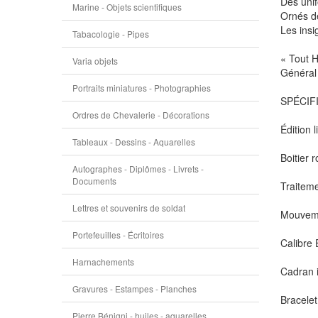
Des unif
Marine - Objets scientifiques
Ornés de
Les insi
Tabacologie - Pipes
« Tout H
Varia objets
Général 
Portraits miniatures - Photographies
SPÉCIF
Ordres de Chevalerie - Décorations
Édition 
Tableaux - Dessins - Aquarelles
Boitier 
Autographes - Diplômes - Livrets -
Documents
Traiteme
Lettres et souvenirs de soldat
Mouveme
Portefeuilles - Écritoires
Calibre 
Harnachements
Cadran i
Gravures - Estampes - Planches
Bracelet
Pierre Bénigni - huiles - aquarelles