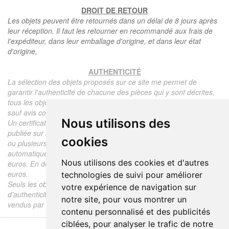
DROIT DE RETOUR
Les objets peuvent être retournés dans un délai de 8 jours après
leur réception. Il faut les retourner en recommandé aux frais de
l'expéditeur, dans leur emballage d'origine, et dans leur état
d'origine,
AUTHENTICITÉ
La sélection des objets proposés sur ce site me permet de
garantir l'authenticité de chacune des pièces qui y sont décrites,
tous les objets proposés sont garantis d'époque et authentiques,
sauf avis contraire ou restriction dans la description.
Nous utilisons des
Un certificat d'authenticité de l'objet reprenant la description
publiée sur le site, l'époque, le prix de vente, accompagné d'une
cookies
ou plusieurs photographies en couleurs est communiqué
automatiquement pour tout objet dont le prix est supérieur à 130
Nous utilisons des cookies et d'autres
euros. En dessous de ce prix chaque certificat est facturé 5
euros.
technologies de suivi pour améliorer
Seuls les objets vendus par mes soins font l'objet d'un certificat
votre expérience de navigation sur
d'authenticité, je ne fais aucun rapport d'expertise pour les objets
notre site, pour vous montrer un
vendus par des tiers (confrères ou collectionneurs).
contenu personnalisé et des publicités
ciblées, pour analyser le trafic de notre