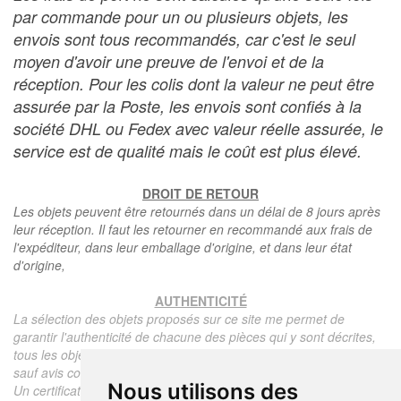
par commande pour un ou plusieurs objets, les
envois sont tous recommandés, car c'est le seul
moyen d'avoir une preuve de l'envoi et de la
réception. Pour les colis dont la valeur ne peut être
assurée par la Poste, les envois sont confiés à la
société DHL ou Fedex avec valeur réelle assurée, le
service est de qualité mais le coût est plus élevé.
DROIT DE RETOUR
Les objets peuvent être retournés dans un délai de 8 jours après
leur réception. Il faut les retourner en recommandé aux frais de
l'expéditeur, dans leur emballage d'origine, et dans leur état
d'origine,
AUTHENTICITÉ
La sélection des objets proposés sur ce site me permet de
garantir l'authenticité de chacune des pièces qui y sont décrites,
tous les objets proposés sont garantis d'époque et authentiques,
sauf avis contraire ou restriction dans la description.
Nous utilisons des
Un certificat d'authenticité de l'objet reprenant la description