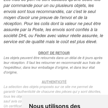
par commande pour un ou plusieurs objets, les
envois sont tous recommandés, car c'est le seul
moyen d'avoir une preuve de l'envoi et de la
réception. Pour les colis dont la valeur ne peut être
assurée par la Poste, les envois sont confiés à la
société DHL ou Fedex avec valeur réelle assurée, le
service est de qualité mais le coût est plus élevé.
DROIT DE RETOUR
Les objets peuvent être retournés dans un délai de 8 jours après
leur réception. Il faut les retourner en recommandé aux frais de
l'expéditeur, dans leur emballage d'origine, et dans leur état
d'origine,
AUTHENTICITÉ
La sélection des objets proposés sur ce site me permet de
garantir l'authenticité de chacune des pièces qui y sont décrites,
tous les objets proposés sont garantis d'époque et authentiques,
sauf avis contraire ou restriction dans la description.
Nous utilisons des
Un certificat d'authenticité de l'objet reprenant la description