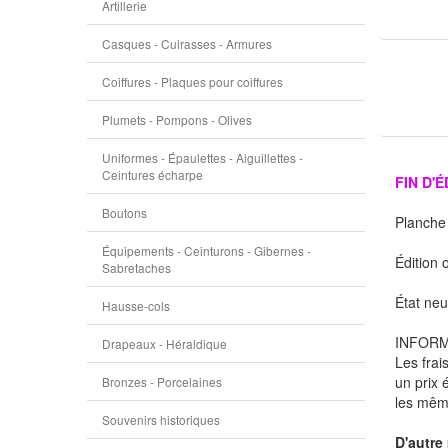
Artillerie
Casques - Cuirasses - Armures
Coiffures - Plaques pour coiffures
Plumets - Pompons - Olives
Uniformes - Épaulettes - Aiguillettes -
Ceintures écharpe
FIN D'
Boutons
Planche 
Équipements - Ceinturons - Gibernes -
Édition 
Sabretaches
État neu
Hausse-cols
INFORM
Drapeaux - Héraldique
Les frai
un prix 
Bronzes - Porcelaines
les même
Souvenirs historiques
D'autre 