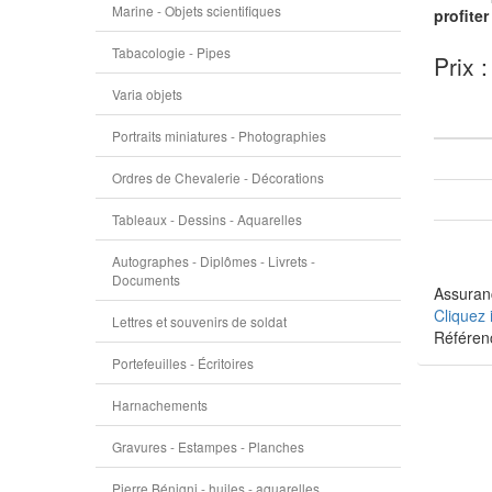
Marine - Objets scientifiques
profite
Tabacologie - Pipes
Prix :
Varia objets
Portraits miniatures - Photographies
Ordres de Chevalerie - Décorations
Tableaux - Dessins - Aquarelles
Autographes - Diplômes - Livrets -
Documents
Assuranc
Cliquez 
Lettres et souvenirs de soldat
Référe
Portefeuilles - Écritoires
Harnachements
Gravures - Estampes - Planches
Pierre Bénigni - huiles - aquarelles