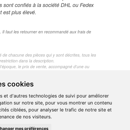
ois sont confiés à la société DHL ou Fedex
t est plus élevé.
. Il faut les retourner en recommandé aux frais de
é de chacune des pièces qui y sont décrites, tous les
estriction dans la description.
te, l'époque, le prix de vente, accompagné d'une ou
 objet dont le prix est supérieur à 130 euros. En
es cookies
je ne fais aucun rapport d'expertise pour les objets
s et d'autres technologies de suivi pour améliorer
ation sur notre site, pour vous montrer un contenu
ités ciblées, pour analyser le trafic de notre site et
nance de nos visiteurs.
trand.malvaux@wanadoo.fr
00 EUROS
hanger mes préférences