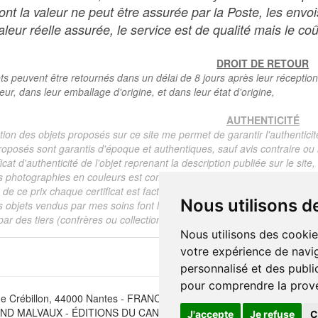
dont la valeur ne peut être assurée par la Poste, les env
leur réelle assurée, le service est de qualité mais le coû
DROIT DE RETOUR
ts peuvent être retournés dans un délai de 8 jours après leur réception
teur, dans leur emballage d'origine, et dans leur état d'origine,
AUTHENTICITÉ
tion des objets proposés sur ce site me permet de garantir l'authenticit
roposés sont garantis d'époque et authentiques, sauf avis contraire ou r
ficat d'authenticité de l'objet reprenant la description publiée sur le si
s photographies en couleurs est communiqué automatiquement pour tout
de ce prix chaque certificat est facturé 5 euros.
Nous utilisons d
s objets vendus par mes soins font l'objet d'un certificat d'authenticité, 
ar des tiers (confrères ou collectionneurs).
Nous utilisons des cookie
votre expérience de navig
personnalisé et des public
pour comprendre la prove
e Crébillon, 44000 Nantes - FRANCE - Tél. (33) 02 40 733 600 —
ber
D MALVAUX - ÉDITIONS DU CANONNIER SARL au capital de 47.0
J'accepte
Je refuse
C