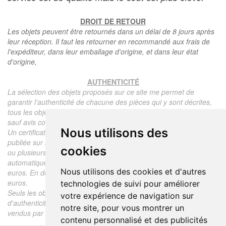
DROIT DE RETOUR
Les objets peuvent être retournés dans un délai de 8 jours après
leur réception. Il faut les retourner en recommandé aux frais de
l'expéditeur, dans leur emballage d'origine, et dans leur état
d'origine,
AUTHENTICITÉ
La sélection des objets proposés sur ce site me permet de
garantir l'authenticité de chacune des pièces qui y sont décrites,
tous les objets proposés sont garantis d'époque et authentiques,
sauf avis contraire ou restriction dans la description.
Nous utilisons des
Un certificat d'authenticité de l'objet reprenant la description
publiée sur le site, l'époque, le prix de vente, accompagné d'une
cookies
ou plusieurs photographies en couleurs est communiqué
automatiquement pour tout objet dont le prix est supérieur à 130
Nous utilisons des cookies et d'autres
euros. En dessous de ce prix chaque certificat est facturé 5
euros.
technologies de suivi pour améliorer
Seuls les objets vendus par mes soins font l'objet d'un certificat
votre expérience de navigation sur
d'authenticité, je ne fais aucun rapport d'expertise pour les objets
notre site, pour vous montrer un
vendus par des tiers (confrères ou collectionneurs).
contenu personnalisé et des publicités