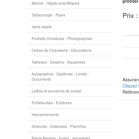
profite
Marine - Objets scientifiques
Prix :
Tabacologie - Pipes
Varia objets
Portraits miniatures - Photographies
Ordres de Chevalerie - Décorations
Tableaux - Dessins - Aquarelles
Autographes - Diplômes - Livrets -
Documents
Assuranc
Cliquez 
Lettres et souvenirs de soldat
Référe
Portefeuilles - Écritoires
Harnachements
Gravures - Estampes - Planches
Pierre Bénigni - huiles - aquarelles