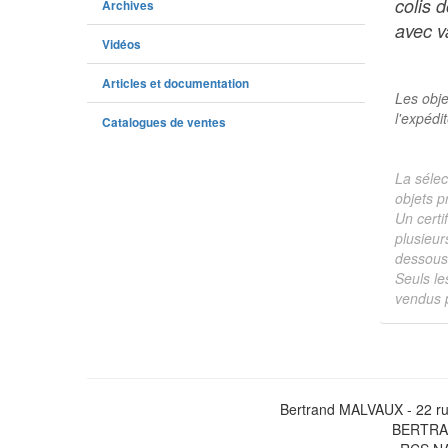
colis 
Archives
avec va
Vidéos
Articles et documentation
Les obje
l'expédi
Catalogues de ventes
La sélec
objets p
Un certi
plusieur
dessous 
Seuls le
vendus p
Bertrand MALVAUX - 22 ru
BERTRAN