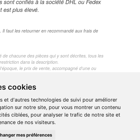
ois sont confiés à la société DHL ou Fedex
t est plus élevé.
. Il faut les retourner en recommandé aux frais de
é de chacune des pièces qui y sont décrites, tous les
estriction dans la description.
te, l'époque, le prix de vente, accompagné d'une ou
 objet dont le prix est supérieur à 130 euros. En
es cookies
je ne fais aucun rapport d'expertise pour les objets
s et d'autres technologies de suivi pour améliorer
ation sur notre site, pour vous montrer un contenu
ités ciblées, pour analyser le trafic de notre site et
nance de nos visiteurs.
trand.malvaux@wanadoo.fr
00 EUROS
hanger mes préférences