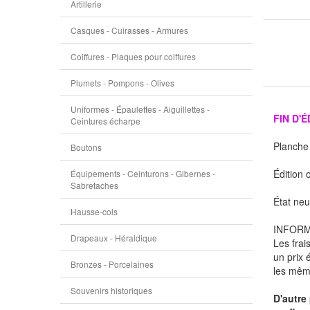
Artillerie
Casques - Cuirasses - Armures
Coiffures - Plaques pour coiffures
Plumets - Pompons - Olives
Uniformes - Épaulettes - Aiguillettes -
FIN D'
Ceintures écharpe
Planche 
Boutons
Édition 
Équipements - Ceinturons - Gibernes -
Sabretaches
État neu
Hausse-cols
INFORM
Drapeaux - Héraldique
Les frai
un prix 
Bronzes - Porcelaines
les même
Souvenirs historiques
D'autre 