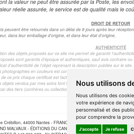
dont la valeur ne peut être assurée par la Poste, les env
leur réelle assurée, le service est de qualité mais le coû
DROIT DE RETOUR
ts peuvent être retournés dans un délai de 8 jours après leur réception
teur, dans leur emballage d'origine, et dans leur état d'origine,
AUTHENTICITÉ
tion des objets proposés sur ce site me permet de garantir l'authenticit
roposés sont garantis d'époque et authentiques, sauf avis contraire ou r
ficat d'authenticité de l'objet reprenant la description publiée sur le si
s photographies en couleurs est communiqué automatiquement pour tout
de ce prix chaque certificat est facturé 5 euros.
Nous utilisons d
s objets vendus par mes soins font l'objet d'un certificat d'authenticité, 
ar des tiers (confrères ou collectionneurs).
Nous utilisons des cookie
votre expérience de navig
personnalisé et des public
pour comprendre la prove
e Crébillon, 44000 Nantes - FRANCE - Tél. (33) 02 40 733 600 —
ber
D MALVAUX - ÉDITIONS DU CANONNIER SARL au capital de 47.0
J'accepte
Je refuse
C