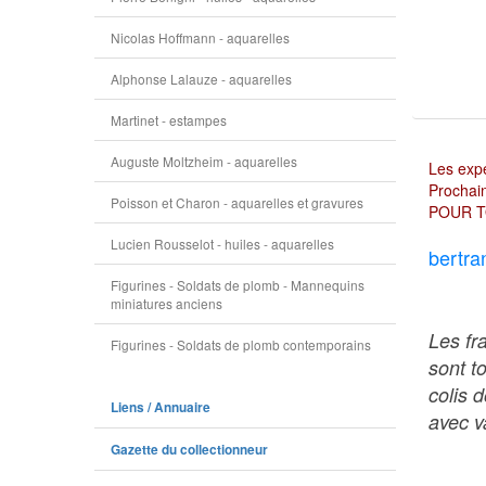
Nicolas Hoffmann - aquarelles
Alphonse Lalauze - aquarelles
Martinet - estampes
Auguste Moltzheim - aquarelles
Les expé
Prochain
Poisson et Charon - aquarelles et gravures
POUR T
Lucien Rousselot - huiles - aquarelles
bertra
Figurines - Soldats de plomb - Mannequins
miniatures anciens
Les fr
Figurines - Soldats de plomb contemporains
sont t
colis 
Liens / Annuaire
avec va
Gazette du collectionneur