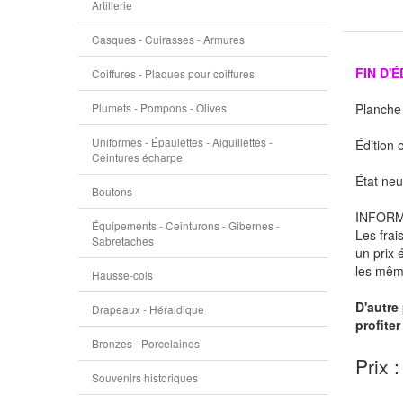
Artillerie
Casques - Cuirasses - Armures
FIN D'
Coiffures - Plaques pour coiffures
Plumets - Pompons - Olives
Planche 
Uniformes - Épaulettes - Aiguillettes -
Édition 
Ceintures écharpe
État neu
Boutons
INFORM
Équipements - Ceinturons - Gibernes -
Les frai
Sabretaches
un prix 
les même
Hausse-cols
D'autre 
Drapeaux - Héraldique
profite
Bronzes - Porcelaines
Prix :
Souvenirs historiques