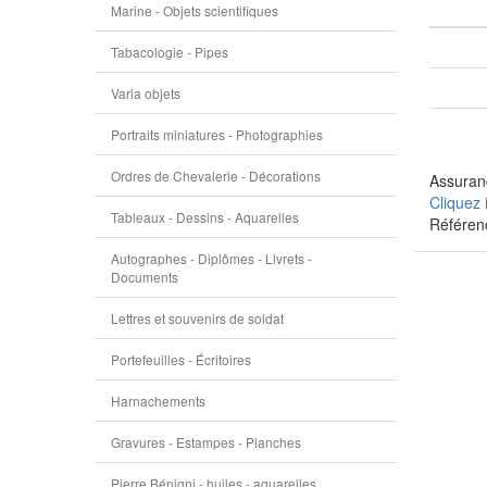
Marine - Objets scientifiques
Tabacologie - Pipes
Varia objets
Portraits miniatures - Photographies
Ordres de Chevalerie - Décorations
Assuranc
Cliquez 
Tableaux - Dessins - Aquarelles
Référe
Autographes - Diplômes - Livrets -
Documents
Lettres et souvenirs de soldat
Portefeuilles - Écritoires
Harnachements
Gravures - Estampes - Planches
Pierre Bénigni - huiles - aquarelles