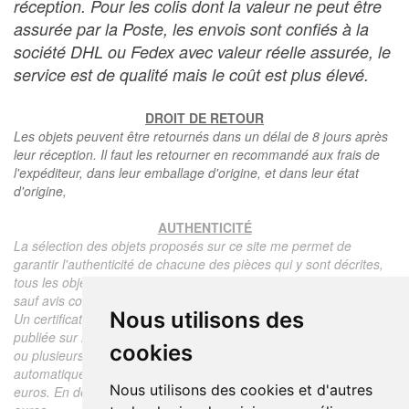
réception. Pour les colis dont la valeur ne peut être
assurée par la Poste, les envois sont confiés à la
société DHL ou Fedex avec valeur réelle assurée, le
service est de qualité mais le coût est plus élevé.
DROIT DE RETOUR
Les objets peuvent être retournés dans un délai de 8 jours après
leur réception. Il faut les retourner en recommandé aux frais de
l'expéditeur, dans leur emballage d'origine, et dans leur état
d'origine,
AUTHENTICITÉ
La sélection des objets proposés sur ce site me permet de
garantir l'authenticité de chacune des pièces qui y sont décrites,
tous les objets proposés sont garantis d'époque et authentiques,
sauf avis contraire ou restriction dans la description.
Nous utilisons des
Un certificat d'authenticité de l'objet reprenant la description
publiée sur le site, l'époque, le prix de vente, accompagné d'une
cookies
ou plusieurs photographies en couleurs est communiqué
automatiquement pour tout objet dont le prix est supérieur à 130
Nous utilisons des cookies et d'autres
euros. En dessous de ce prix chaque certificat est facturé 5