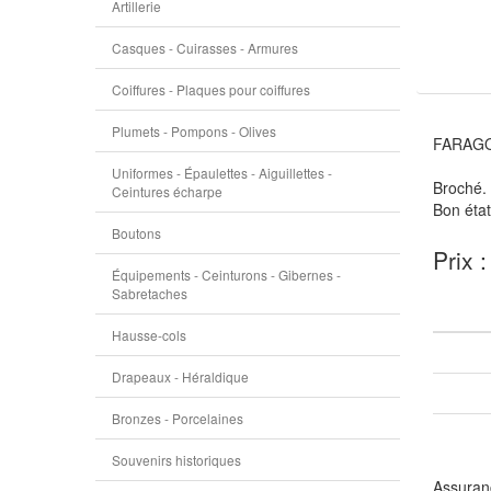
Artillerie
Casques - Cuirasses - Armures
Coiffures - Plaques pour coiffures
Plumets - Pompons - Olives
FARAGO
Uniformes - Épaulettes - Aiguillettes -
Broché. 
Ceintures écharpe
Bon état
Boutons
Prix :
Équipements - Ceinturons - Gibernes -
Sabretaches
Hausse-cols
Drapeaux - Héraldique
Bronzes - Porcelaines
Souvenirs historiques
Assuranc