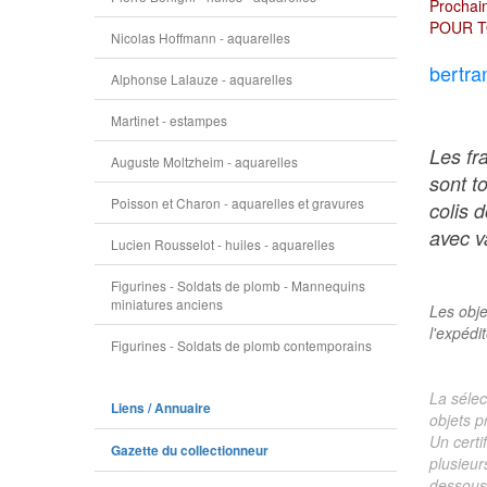
Prochain
POUR T
Nicolas Hoffmann - aquarelles
bertra
Alphonse Lalauze - aquarelles
Martinet - estampes
Les fr
Auguste Moltzheim - aquarelles
sont t
Poisson et Charon - aquarelles et gravures
colis 
avec va
Lucien Rousselot - huiles - aquarelles
Figurines - Soldats de plomb - Mannequins
miniatures anciens
Les obje
l'expédi
Figurines - Soldats de plomb contemporains
La sélec
Liens / Annuaire
objets p
Un certi
Gazette du collectionneur
plusieur
dessous 