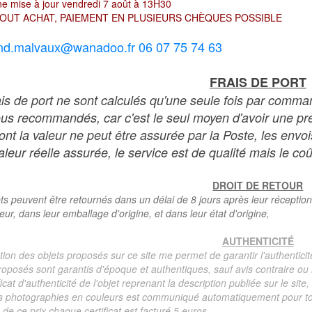
e mise à jour vendredi 7 août à 13H30
OUT ACHAT, PAIEMENT EN PLUSIEURS CHÈQUES POSSIBLE
nd.malvaux@wanadoo.fr 06 07 75 74 63
FRAIS DE PORT
ais de port ne sont calculés qu'une seule fois par comma
ous recommandés, car c'est le seul moyen d'avoir une preu
dont la valeur ne peut être assurée par la Poste, les env
leur réelle assurée, le service est de qualité mais le coû
DROIT DE RETOUR
ts peuvent être retournés dans un délai de 8 jours après leur réception
teur, dans leur emballage d'origine, et dans leur état d'origine,
AUTHENTICITÉ
tion des objets proposés sur ce site me permet de garantir l'authenticit
roposés sont garantis d'époque et authentiques, sauf avis contraire ou r
ficat d'authenticité de l'objet reprenant la description publiée sur le si
s photographies en couleurs est communiqué automatiquement pour tout
de ce prix chaque certificat est facturé 5 euros.