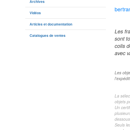
Archives
bertra
Vidéos
Articles et documentation
Les fr
Catalogues de ventes
sont t
colis 
avec va
Les obje
l'expédi
La sélec
objets p
Un certi
plusieur
dessous 
Seuls le