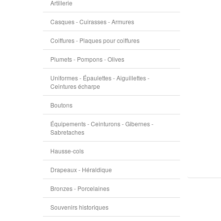
Artillerie
Casques - Cuirasses - Armures
Coiffures - Plaques pour coiffures
Plumets - Pompons - Olives
Uniformes - Épaulettes - Aiguillettes -
Ceintures écharpe
Boutons
Équipements - Ceinturons - Gibernes -
Sabretaches
Hausse-cols
Drapeaux - Héraldique
Bronzes - Porcelaines
Souvenirs historiques