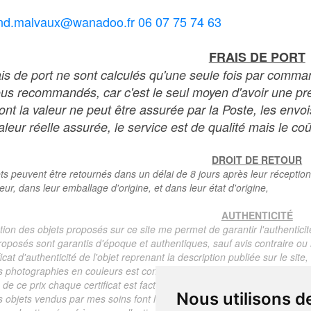
nd.malvaux@wanadoo.fr 06 07 75 74 63
FRAIS DE PORT
ais de port ne sont calculés qu'une seule fois par comma
ous recommandés, car c'est le seul moyen d'avoir une preu
dont la valeur ne peut être assurée par la Poste, les env
leur réelle assurée, le service est de qualité mais le coû
DROIT DE RETOUR
ts peuvent être retournés dans un délai de 8 jours après leur réception
teur, dans leur emballage d'origine, et dans leur état d'origine,
AUTHENTICITÉ
tion des objets proposés sur ce site me permet de garantir l'authenticit
roposés sont garantis d'époque et authentiques, sauf avis contraire ou r
ficat d'authenticité de l'objet reprenant la description publiée sur le si
s photographies en couleurs est communiqué automatiquement pour tout
de ce prix chaque certificat est facturé 5 euros.
Nous utilisons d
s objets vendus par mes soins font l'objet d'un certificat d'authenticité, 