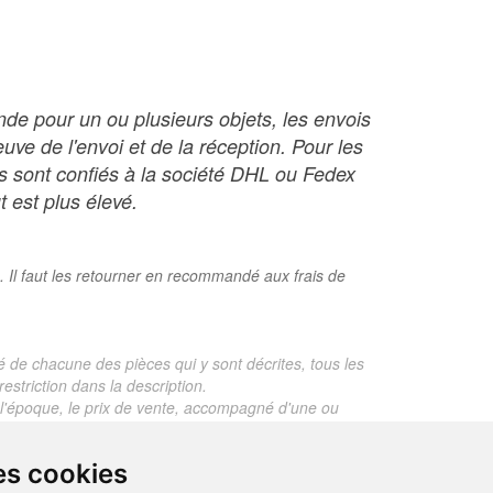
nde pour un ou plusieurs objets, les envois
ve de l'envoi et de la réception. Pour les
ois sont confiés à la société DHL ou Fedex
t est plus élevé.
. Il faut les retourner en recommandé aux frais de
é de chacune des pièces qui y sont décrites, tous les
estriction dans la description.
te, l'époque, le prix de vente, accompagné d'une ou
 objet dont le prix est supérieur à 130 euros. En
es cookies
je ne fais aucun rapport d'expertise pour les objets