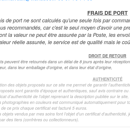
FRAIS DE PORT
ais de port ne sont calculés qu'une seule fois par comma
ous recommandés, car c'est le seul moyen d'avoir une preu
dont la valeur ne peut être assurée par la Poste, les env
leur réelle assurée, le service est de qualité mais le coû
DROIT DE RETOUR
ts peuvent être retournés dans un délai de 8 jours après leur réception
teur, dans leur emballage d'origine, et dans leur état d'origine,
AUTHENTICITÉ
tion des objets proposés sur ce site me permet de garantir l'authenticit
roposés sont garantis d'époque et authentiques, sauf avis contraire ou r
ficat d'authenticité de l'objet reprenant la description publiée sur le si
s photographies en couleurs est communiqué automatiquement pour tout
de ce prix chaque certificat est facturé 5 euros.
s objets vendus par mes soins font l'objet d'un certificat d'authenticité, 
ar des tiers (confrères ou collectionneurs).