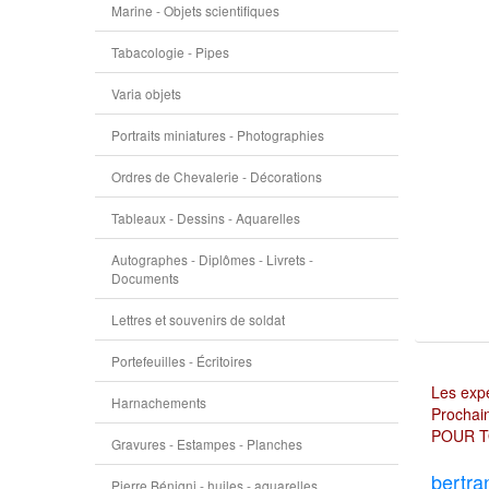
Marine - Objets scientifiques
Tabacologie - Pipes
Varia objets
Portraits miniatures - Photographies
Ordres de Chevalerie - Décorations
Tableaux - Dessins - Aquarelles
Autographes - Diplômes - Livrets -
Documents
Lettres et souvenirs de soldat
Portefeuilles - Écritoires
Les expé
Harnachements
Prochain
POUR T
Gravures - Estampes - Planches
bertra
Pierre Bénigni - huiles - aquarelles