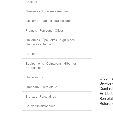
Artillerie
Casques - Cuirasses - Armures
Coiffures - Plaques pour coiffures
Plumets - Pompons - Olives
Uniformes - Épaulettes - Aiguillettes -
Ceintures écharpe
Boutons
Équipements - Ceinturons - Gibernes -
Sabretaches
Hausse-cols
Ordonnan
Service 
Drapeaux - Héraldique
Demi-reli
Ex-Libri
Bronzes - Porcelaines
Bon état
Référen
Souvenirs historiques