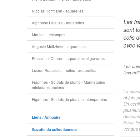
Nicolas Hoffmann - aquarelles
Les fr
Alphonse Lalauze - aquarelles
sont t
Martinet - estampes
colis 
avec va
Auguste Moltzheim - aquarelles
Poisson et Charon - aquarelles et gravures
Les obje
Lucien Rousselot - huiles - aquarelles
l'expédi
Figurines - Soldats de plomb - Mannequins
miniatures anciens
La sélec
objets p
Figurines - Soldats de plomb contemporains
Un certi
plusieur
dessous 
Liens / Annuaire
Seuls le
vendus p
Gazette du collectionneur