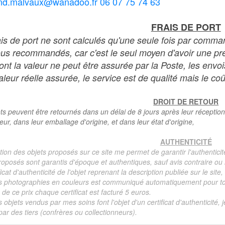
nd.malvaux@wanadoo.fr 06 07 75 74 63
FRAIS DE PORT
ais de port ne sont calculés qu'une seule fois par comma
ous recommandés, car c'est le seul moyen d'avoir une preu
dont la valeur ne peut être assurée par la Poste, les env
leur réelle assurée, le service est de qualité mais le coû
DROIT DE RETOUR
ts peuvent être retournés dans un délai de 8 jours après leur réception
teur, dans leur emballage d'origine, et dans leur état d'origine,
AUTHENTICITÉ
tion des objets proposés sur ce site me permet de garantir l'authenticit
roposés sont garantis d'époque et authentiques, sauf avis contraire ou r
ficat d'authenticité de l'objet reprenant la description publiée sur le si
s photographies en couleurs est communiqué automatiquement pour tout
de ce prix chaque certificat est facturé 5 euros.
s objets vendus par mes soins font l'objet d'un certificat d'authenticité, 
ar des tiers (confrères ou collectionneurs).