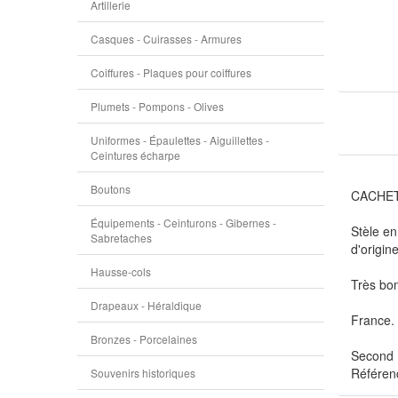
Artillerie
Casques - Cuirasses - Armures
Coiffures - Plaques pour coiffures
Plumets - Pompons - Olives
Uniformes - Épaulettes - Aiguillettes -
Ceintures écharpe
Boutons
CACHET
Équipements - Ceinturons - Gibernes -
Stèle en
Sabretaches
d'origin
Hausse-cols
Très bon
Drapeaux - Héraldique
France.
Bronzes - Porcelaines
Second 
Référen
Souvenirs historiques