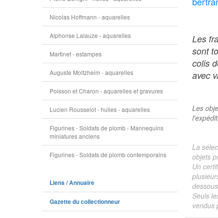
bertra
Nicolas Hoffmann - aquarelles
Alphonse Lalauze - aquarelles
Les fr
sont t
Martinet - estampes
colis 
Auguste Moltzheim - aquarelles
avec va
Poisson et Charon - aquarelles et gravures
Les obje
Lucien Rousselot - huiles - aquarelles
l'expédi
Figurines - Soldats de plomb - Mannequins
miniatures anciens
La sélec
Figurines - Soldats de plomb contemporains
objets p
Un certi
plusieur
Liens / Annuaire
dessous 
Seuls le
Gazette du collectionneur
vendus p