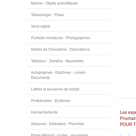
Marine - Objets scientifiques
Tabacologie - Pipes
Varia objets
Portraits miniatures - Photographies
Ordres de Chevalerie - Décorations
Tableaux - Dessins - Aquarelles
Autographes - Diplômes - Livrets -
Documents
Lettres et souvenirs de soldat
Portefeuilles - Écritoires
Les expé
Harnachements
Prochain
Gravures - Estampes - Planches
POUR T
Pierre Bénigni - huiles - aquarelles