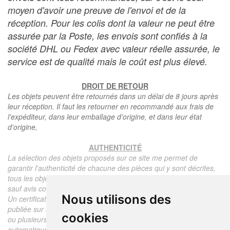
moyen d'avoir une preuve de l'envoi et de la
réception. Pour les colis dont la valeur ne peut être
assurée par la Poste, les envois sont confiés à la
société DHL ou Fedex avec valeur réelle assurée, le
service est de qualité mais le coût est plus élevé.
DROIT DE RETOUR
Les objets peuvent être retournés dans un délai de 8 jours après
leur réception. Il faut les retourner en recommandé aux frais de
l'expéditeur, dans leur emballage d'origine, et dans leur état
d'origine,
AUTHENTICITÉ
La sélection des objets proposés sur ce site me permet de
garantir l'authenticité de chacune des pièces qui y sont décrites,
tous les objets proposés sont garantis d'époque et authentiques,
sauf avis contraire ou restriction dans la description.
Nous utilisons des
Un certificat d'authenticité de l'objet reprenant la description
publiée sur le site, l'époque, le prix de vente, accompagné d'une
cookies
ou plusieurs photographies en couleurs est communiqué
automatiquement pour tout objet dont le prix est supérieur à 130