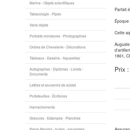
Marine - Objets scientifiques
Parfait 
Tabacologie - Pipes
Époque f
Varia objets
Cette aq
Portraits miniatures - Photographies
Auguste 
Ordres de Chevalerie - Décorations
d'artill
1861, Ch
Tableaux - Dessins - Aquarelles
Prix 
Autographes - Diplômes - Livrets -
Documents
Lettres et souvenirs de soldat
Portefeuilles - Écritoires
Harnachements
Gravures - Estampes - Planches
Assuranc
Pierre Bénigni - huiles - aquarelles