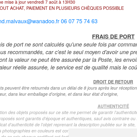
e mise à jour vendredi 7 août à 13H30
OUT ACHAT, PAIEMENT EN PLUSIEURS CHÈQUES POSSIBLE
nd.malvaux@wanadoo.fr 06 07 75 74 63
FRAIS DE PORT
ais de port ne sont calculés qu'une seule fois par comma
ous recommandés, car c'est le seul moyen d'avoir une preu
dont la valeur ne peut être assurée par la Poste, les env
leur réelle assurée, le service est de qualité mais le coû
DROIT DE RETOUR
ts peuvent être retournés dans un délai de 8 jours après leur réception
teur, dans leur emballage d'origine, et dans leur état d'origine,
AUTHENTICITÉ
tion des objets proposés sur ce site me permet de garantir l'authenticit
roposés sont garantis d'époque et authentiques, sauf avis contraire ou r
ficat d'authenticité de l'objet reprenant la description publiée sur le si
s photographies en couleurs est communiqué automatiquement pour tout
de ce prix chaque certificat est facturé 5 euros.