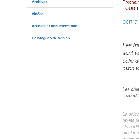
Prochain
Archives
POUR T
Vidéos
bertra
Articles et documentation
Catalogues de ventes
Les fr
sont t
colis 
avec va
Les obje
l'expédi
La sélec
objets p
Un certi
plusieur
dessous 