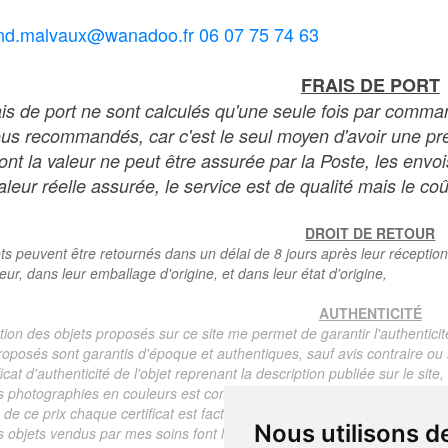
nd.malvaux@wanadoo.fr 06 07 75 74 63
FRAIS DE PORT
ais de port ne sont calculés qu'une seule fois par comma
ous recommandés, car c'est le seul moyen d'avoir une preu
dont la valeur ne peut être assurée par la Poste, les env
leur réelle assurée, le service est de qualité mais le coû
DROIT DE RETOUR
ts peuvent être retournés dans un délai de 8 jours après leur réception
teur, dans leur emballage d'origine, et dans leur état d'origine,
AUTHENTICITÉ
tion des objets proposés sur ce site me permet de garantir l'authenticit
roposés sont garantis d'époque et authentiques, sauf avis contraire ou r
ficat d'authenticité de l'objet reprenant la description publiée sur le si
s photographies en couleurs est communiqué automatiquement pour tout
de ce prix chaque certificat est facturé 5 euros.
Nous utilisons d
s objets vendus par mes soins font l'objet d'un certificat d'authenticité, 