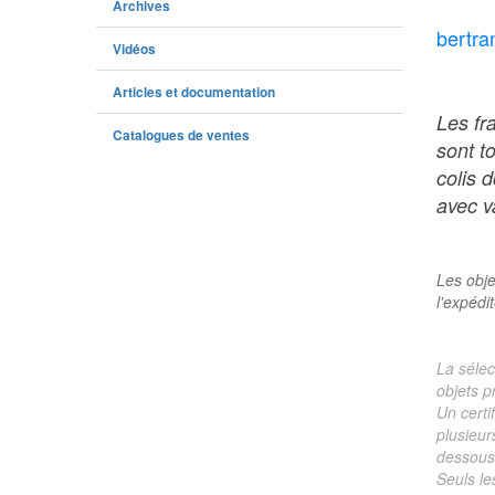
Archives
bertra
Vidéos
Articles et documentation
Les fr
Catalogues de ventes
sont t
colis 
avec va
Les obje
l'expédi
La sélec
objets p
Un certi
plusieur
dessous 
Seuls le