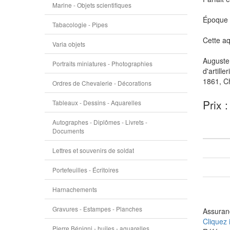
Marine - Objets scientifiques
Époque f
Tabacologie - Pipes
Cette aq
Varia objets
Auguste 
Portraits miniatures - Photographies
d'artill
1861, Ch
Ordres de Chevalerie - Décorations
Prix 
Tableaux - Dessins - Aquarelles
Autographes - Diplômes - Livrets -
Documents
Lettres et souvenirs de soldat
Portefeuilles - Écritoires
Harnachements
Gravures - Estampes - Planches
Assuranc
Cliquez 
Pierre Bénigni - huiles - aquarelles