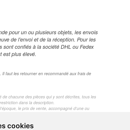
nde pour un ou plusieurs objets, les envois
ve de l'envoi et de la réception. Pour les
ois sont confiés à la société DHL ou Fedex
t est plus élevé.
. Il faut les retourner en recommandé aux frais de
é de chacune des pièces qui y sont décrites, tous les
estriction dans la description.
te, l'époque, le prix de vente, accompagné d'une ou
 objet dont le prix est supérieur à 130 euros. En
es cookies
je ne fais aucun rapport d'expertise pour les objets