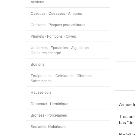
Artillerie
Casques - Cuirasses - Armures
Coiffures - Plaques pour coiffures
Plumets - Pompons - Olives
Uniformes - Épaulettes - Aiguillettes -
Ceintures écharpe
Boutons
Équipements - Ceinturons - Gibernes -
Sabretaches
Hausse-cols
Drapeaux - Héraldique
Armée f
Bronzes - Porcelaines
Très bel
bas "de
Souvenirs historiques
Parfait 