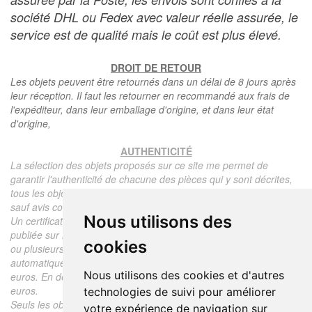
société DHL ou Fedex avec valeur réelle assurée, le
service est de qualité mais le coût est plus élevé.
DROIT DE RETOUR
Les objets peuvent être retournés dans un délai de 8 jours après
leur réception. Il faut les retourner en recommandé aux frais de
l'expéditeur, dans leur emballage d'origine, et dans leur état
d'origine,
AUTHENTICITÉ
La sélection des objets proposés sur ce site me permet de
garantir l'authenticité de chacune des pièces qui y sont décrites,
tous les objets proposés sont garantis d'époque et authentiques,
sauf avis contraire ou restriction dans la description.
Nous utilisons des
Un certificat d'authenticité de l'objet reprenant la description
publiée sur le site, l'époque, le prix de vente, accompagné d'une
cookies
ou plusieurs photographies en couleurs est communiqué
automatiquement pour tout objet dont le prix est supérieur à 130
Nous utilisons des cookies et d'autres
euros. En dessous de ce prix chaque certificat est facturé 5
euros.
technologies de suivi pour améliorer
Seuls les objets vendus par mes soins font l'objet d'un certificat
votre expérience de navigation sur