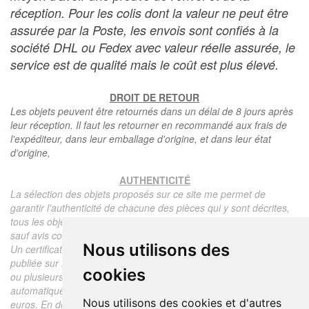
réception. Pour les colis dont la valeur ne peut être
assurée par la Poste, les envois sont confiés à la
société DHL ou Fedex avec valeur réelle assurée, le
service est de qualité mais le coût est plus élevé.
DROIT DE RETOUR
Les objets peuvent être retournés dans un délai de 8 jours après
leur réception. Il faut les retourner en recommandé aux frais de
l'expéditeur, dans leur emballage d'origine, et dans leur état
d'origine,
AUTHENTICITÉ
La sélection des objets proposés sur ce site me permet de
garantir l'authenticité de chacune des pièces qui y sont décrites,
tous les objets proposés sont garantis d'époque et authentiques,
sauf avis contraire ou restriction dans la description.
Nous utilisons des
Un certificat d'authenticité de l'objet reprenant la description
publiée sur le site, l'époque, le prix de vente, accompagné d'une
cookies
ou plusieurs photographies en couleurs est communiqué
automatiquement pour tout objet dont le prix est supérieur à 130
Nous utilisons des cookies et d'autres
euros. En dessous de ce prix chaque certificat est facturé 5