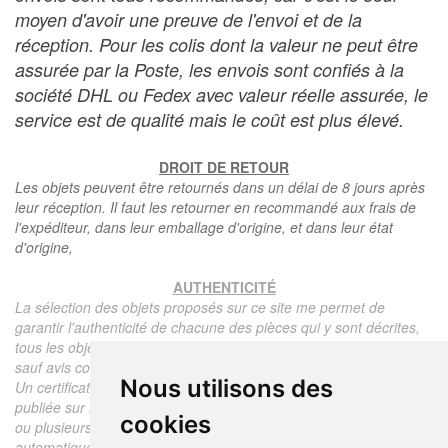
moyen d'avoir une preuve de l'envoi et de la
réception. Pour les colis dont la valeur ne peut être
assurée par la Poste, les envois sont confiés à la
société DHL ou Fedex avec valeur réelle assurée, le
service est de qualité mais le coût est plus élevé.
DROIT DE RETOUR
Les objets peuvent être retournés dans un délai de 8 jours après
leur réception. Il faut les retourner en recommandé aux frais de
l'expéditeur, dans leur emballage d'origine, et dans leur état
d'origine,
AUTHENTICITÉ
La sélection des objets proposés sur ce site me permet de
garantir l'authenticité de chacune des pièces qui y sont décrites,
tous les objets proposés sont garantis d'époque et authentiques,
sauf avis contraire ou restriction dans la description.
Nous utilisons des
Un certificat d'authenticité de l'objet reprenant la description
publiée sur le site, l'époque, le prix de vente, accompagné d'une
cookies
ou plusieurs photographies en couleurs est communiqué
automatiquement pour tout objet dont le prix est supérieur à 130