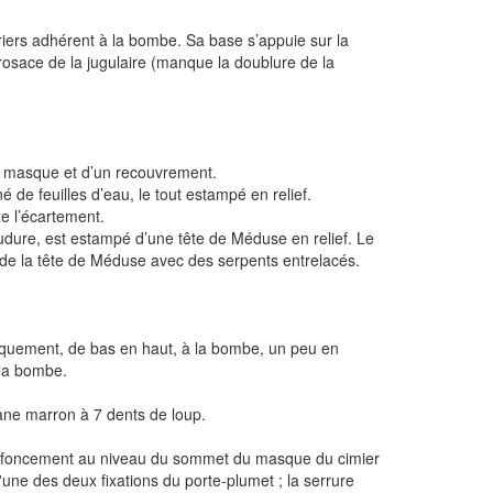
iers adhérent à la bombe. Sa base s’appuie sur la
rosace de la jugulaire (manque la doublure de la
n masque et d’un recouvrement.
é de feuilles d’eau, le tout estampé en relief.
xe l’écartement.
dure, est estampé d’une tête de Méduse en relief. Le
de la tête de Méduse avec des serpents entrelacés.
liquement, de bas en haut, à la bombe, un peu en
 la bombe.
sane marron à 7 dents de loup.
 enfoncement au niveau du sommet du masque du cimier
'une des deux fixations du porte-plumet ; la serrure