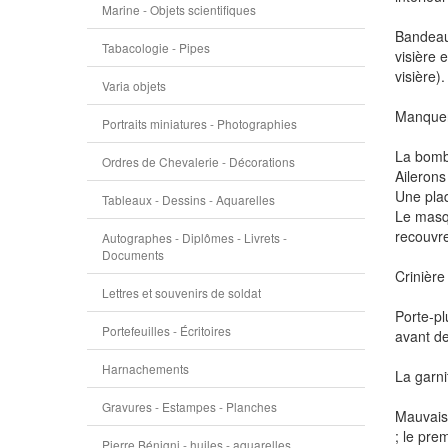
Marine - Objets scientifiques
Bandeau,
Tabacologie - Pipes
visière 
visière).
Varia objets
Manquent
Portraits miniatures - Photographies
La bomb
Ordres de Chevalerie - Décorations
Ailerons
Une plaq
Tableaux - Dessins - Aquarelles
Le masqu
recouvre
Autographes - Diplômes - Livrets -
Documents
Crinière
Lettres et souvenirs de soldat
Porte-pl
Portefeuilles - Écritoires
avant de
Harnachements
La garni
Gravures - Estampes - Planches
Mauvais 
; le pre
Pierre Bénigni - huiles - aquarelles