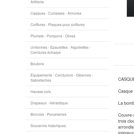
Artillerie
Casques - Cuirasses - Armures
Coiffures - Plaques pour coiffures
Plumets - Pompons - Olives
Uniformes - Épaulettes - Aiguillettes -
Ceintures écharpe
Boutons
Équipements - Ceinturons - Gibernes -
CASQUE
Sabretaches
Casque e
Hausse-cols
La bombe
Drapeaux - Héraldique
Bronzes - Porcelaines
Couvre-n
trois cl
Souvenirs historiques
arrondis
intérieur