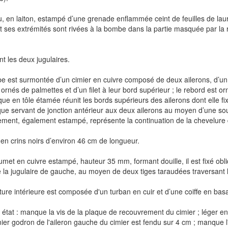
 en laiton, estampé d’une grenade enflammée ceint de feuilles de laur
et ses extrémités sont rivées à la bombe dans la partie masquée par la 
 les deux jugulaires.
e est surmontée d’un cimier en cuivre composé de deux ailerons, d’u
 ornés de palmettes et d’un filet à leur bord supérieur ; le rebord est orn
ue en tôle étamée réunit les bords supérieurs des ailerons dont elle fi
e servant de jonction antérieur aux deux ailerons au moyen d’une sou
ment, également estampé, représente la continuation de la chevelure 
 en crins noirs d’environ 46 cm de longueur.
umet en cuivre estampé, hauteur 35 mm, formant douille, il est fixé ob
 la jugulaire de gauche, au moyen de deux tiges taraudées traversant
ture intérieure est composée d'un turban en cuir et d’une coiffe en ba
état : manque la vis de la plaque de recouvrement du cimier ; léger
mier godron de l'aileron gauche du cimier est fendu sur 4 cm ; manque l