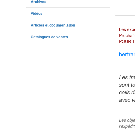
Archives
Vidéos
Articles et documentation
Les expé
Prochain
Catalogues de ventes
POUR T
bertra
Les fr
sont t
colis 
avec va
Les obje
l'expédi