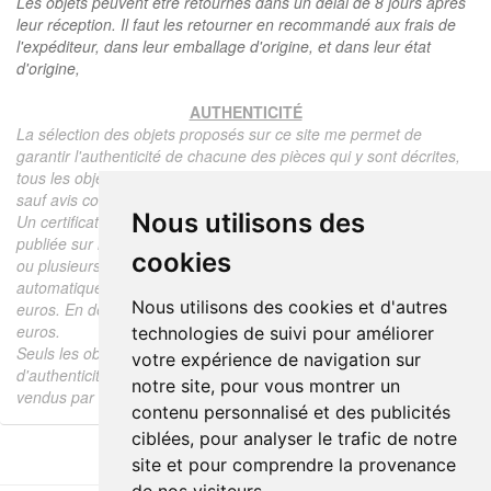
Les objets peuvent être retournés dans un délai de 8 jours après
leur réception. Il faut les retourner en recommandé aux frais de
l'expéditeur, dans leur emballage d'origine, et dans leur état
d'origine,
AUTHENTICITÉ
La sélection des objets proposés sur ce site me permet de
garantir l'authenticité de chacune des pièces qui y sont décrites,
tous les objets proposés sont garantis d'époque et authentiques,
sauf avis contraire ou restriction dans la description.
Nous utilisons des
Un certificat d'authenticité de l'objet reprenant la description
publiée sur le site, l'époque, le prix de vente, accompagné d'une
cookies
ou plusieurs photographies en couleurs est communiqué
automatiquement pour tout objet dont le prix est supérieur à 130
Nous utilisons des cookies et d'autres
euros. En dessous de ce prix chaque certificat est facturé 5
euros.
technologies de suivi pour améliorer
Seuls les objets vendus par mes soins font l'objet d'un certificat
votre expérience de navigation sur
d'authenticité, je ne fais aucun rapport d'expertise pour les objets
notre site, pour vous montrer un
vendus par des tiers (confrères ou collectionneurs).
contenu personnalisé et des publicités
ciblées, pour analyser le trafic de notre
site et pour comprendre la provenance