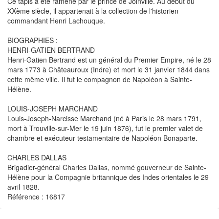
Ce tapis a été ramené par le prince de Joinville. Au début du
XXème siècle, il appartenait à la collection de l'historien
commandant Henri Lachouque.
BIOGRAPHIES :
HENRI-GATIEN BERTRAND
Henri-Gatien Bertrand est un général du Premier Empire, né le 28
mars 1773 à Châteauroux (Indre) et mort le 31 janvier 1844 dans
cette même ville. Il fut le compagnon de Napoléon à Sainte-
Hélène.
LOUIS-JOSEPH MARCHAND
Louis-Joseph-Narcisse Marchand (né à Paris le 28 mars 1791,
mort à Trouville-sur-Mer le 19 juin 1876), fut le premier valet de
chambre et exécuteur testamentaire de Napoléon Bonaparte.
CHARLES DALLAS
Brigadier-général Charles Dallas, nommé gouverneur de Sainte-
Hélène pour la Compagnie britannique des Indes orientales le 29
avril 1828.
Référence : 16817