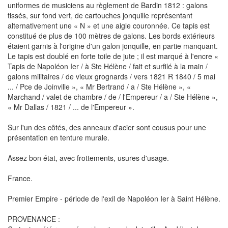
uniformes de musiciens au règlement de Bardin 1812 : galons
tissés, sur fond vert, de cartouches jonquille représentant
alternativement une « N » et une aigle couronnée. Ce tapis est
constitué de plus de 100 mètres de galons. Les bords extérieurs
étaient garnis à l'origine d'un galon jonquille, en partie manquant.
Le tapis est doublé en forte toile de jute ; il est marqué à l'encre «
Tapis de Napoléon Ier / à Ste Hélène / fait et surfilé à la main /
galons militaires / de vieux grognards / vers 1821 R 1840 / 5 mai
... / Pce de Joinville », « Mr Bertrand / a / Ste Hélène », «
Marchand / valet de chambre / de / l'Empereur / a / Ste Hélène »,
« Mr Dallas / 1821 / ... de l'Empereur ».
Sur l'un des côtés, des anneaux d'acier sont cousus pour une
présentation en tenture murale.
Assez bon état, avec frottements, usures d'usage.
France.
Premier Empire - période de l'exil de Napoléon Ier à Saint Hélène.
PROVENANCE :