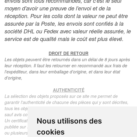
envois sont tous recommandés, car c'est le seul
moyen d'avoir une preuve de l'envoi et de la
réception. Pour les colis dont la valeur ne peut être
assurée par la Poste, les envois sont confiés à la
société DHL ou Fedex avec valeur réelle assurée, le
service est de qualité mais le coût est plus élevé.
DROIT DE RETOUR
Les objets peuvent être retournés dans un délai de 8 jours après
leur réception. Il faut les retourner en recommandé aux frais de
l'expéditeur, dans leur emballage d'origine, et dans leur état
d'origine,
AUTHENTICITÉ
La sélection des objets proposés sur ce site me permet de
garantir l'authenticité de chacune des pièces qui y sont décrites,
tous les objets proposés sont garantis d'époque et authentiques,
sauf avis contraire ou restriction dans la description.
Nous utilisons des
Un certificat d'authenticité de l'objet reprenant la description
publiée sur le site, l'époque, le prix de vente, accompagné d'une
cookies
ou plusieurs photographies en couleurs est communiqué