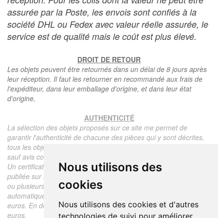
assurée par la Poste, les envois sont confiés à la
société DHL ou Fedex avec valeur réelle assurée, le
service est de qualité mais le coût est plus élevé.
DROIT DE RETOUR
Les objets peuvent être retournés dans un délai de 8 jours après
leur réception. Il faut les retourner en recommandé aux frais de
l'expéditeur, dans leur emballage d'origine, et dans leur état
d'origine,
AUTHENTICITÉ
La sélection des objets proposés sur ce site me permet de
garantir l'authenticité de chacune des pièces qui y sont décrites,
tous les objets proposés sont garantis d'époque et authentiques,
sauf avis contraire ou restriction dans la description.
Nous utilisons des
Un certificat d'authenticité de l'objet reprenant la description
publiée sur le site, l'époque, le prix de vente, accompagné d'une
cookies
ou plusieurs photographies en couleurs est communiqué
automatiquement pour tout objet dont le prix est supérieur à 130
Nous utilisons des cookies et d'autres
euros. En dessous de ce prix chaque certificat est facturé 5
euros.
technologies de suivi pour améliorer