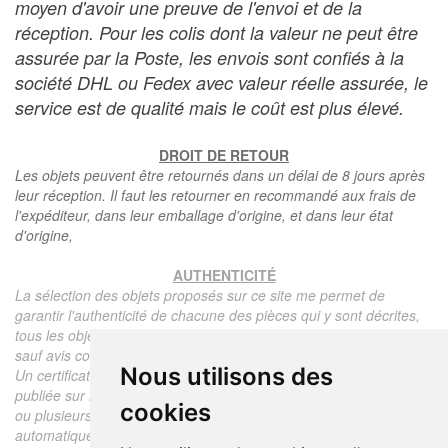
moyen d'avoir une preuve de l'envoi et de la
réception. Pour les colis dont la valeur ne peut être
assurée par la Poste, les envois sont confiés à la
société DHL ou Fedex avec valeur réelle assurée, le
service est de qualité mais le coût est plus élevé.
DROIT DE RETOUR
Les objets peuvent être retournés dans un délai de 8 jours après
leur réception. Il faut les retourner en recommandé aux frais de
l'expéditeur, dans leur emballage d'origine, et dans leur état
d'origine,
AUTHENTICITÉ
La sélection des objets proposés sur ce site me permet de
garantir l'authenticité de chacune des pièces qui y sont décrites,
tous les objets proposés sont garantis d'époque et authentiques,
sauf avis contraire ou restriction dans la description.
Nous utilisons des
Un certificat d'authenticité de l'objet reprenant la description
publiée sur le site, l'époque, le prix de vente, accompagné d'une
cookies
ou plusieurs photographies en couleurs est communiqué
automatiquement pour tout objet dont le prix est supérieur à 130