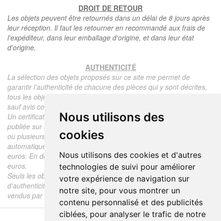
DROIT DE RETOUR
Les objets peuvent être retournés dans un délai de 8 jours après
leur réception. Il faut les retourner en recommandé aux frais de
l'expéditeur, dans leur emballage d'origine, et dans leur état
d'origine,
AUTHENTICITÉ
La sélection des objets proposés sur ce site me permet de
garantir l'authenticité de chacune des pièces qui y sont décrites,
tous les objets proposés sont garantis d'époque et authentiques,
sauf avis contraire ou restriction dans la description.
Nous utilisons des
Un certificat d'authenticité de l'objet reprenant la description
publiée sur le site, l'époque, le prix de vente, accompagné d'une
cookies
ou plusieurs photographies en couleurs est communiqué
automatiquement pour tout objet dont le prix est supérieur à 130
Nous utilisons des cookies et d'autres
euros. En dessous de ce prix chaque certificat est facturé 5
euros.
technologies de suivi pour améliorer
Seuls les objets vendus par mes soins font l'objet d'un certificat
votre expérience de navigation sur
d'authenticité, je ne fais aucun rapport d'expertise pour les objets
notre site, pour vous montrer un
vendus par des tiers (confrères ou collectionneurs).
contenu personnalisé et des publicités
ciblées, pour analyser le trafic de notre