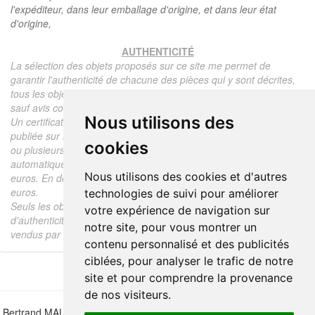
l'expéditeur, dans leur emballage d'origine, et dans leur état
d'origine,
AUTHENTICITÉ
La sélection des objets proposés sur ce site me permet de
garantir l'authenticité de chacune des pièces qui y sont décrites,
tous les objets proposés sont garantis d'époque et authentiques,
sauf avis contraire ou restriction dans la description.
Nous utilisons des
Un certificat d'authenticité de l'objet reprenant la description
publiée sur le site, l'époque, le prix de vente, accompagné d'une
cookies
ou plusieurs photographies en couleurs est communiqué
automatiquement pour tout objet dont le prix est supérieur à 130
Nous utilisons des cookies et d'autres
euros. En dessous de ce prix chaque certificat est facturé 5
euros.
technologies de suivi pour améliorer
Seuls les objets vendus par mes soins font l'objet d'un certificat
votre expérience de navigation sur
d'authenticité, je ne fais aucun rapport d'expertise pour les objets
notre site, pour vous montrer un
vendus par des tiers (confrères ou collectionneurs).
contenu personnalisé et des publicités
ciblées, pour analyser le trafic de notre
site et pour comprendre la provenance
de nos visiteurs.
Bertrand MALVAUX - 22 rue Crébillon, 44000 Nantes - FRANCE - Tél.