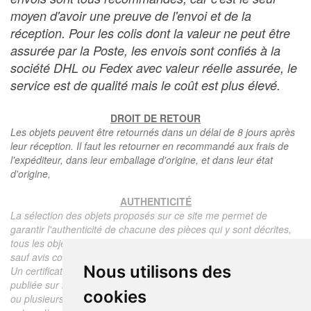
moyen d'avoir une preuve de l'envoi et de la
réception. Pour les colis dont la valeur ne peut être
assurée par la Poste, les envois sont confiés à la
société DHL ou Fedex avec valeur réelle assurée, le
service est de qualité mais le coût est plus élevé.
DROIT DE RETOUR
Les objets peuvent être retournés dans un délai de 8 jours après
leur réception. Il faut les retourner en recommandé aux frais de
l'expéditeur, dans leur emballage d'origine, et dans leur état
d'origine,
AUTHENTICITÉ
La sélection des objets proposés sur ce site me permet de
garantir l'authenticité de chacune des pièces qui y sont décrites,
tous les objets proposés sont garantis d'époque et authentiques,
sauf avis contraire ou restriction dans la description.
Nous utilisons des
Un certificat d'authenticité de l'objet reprenant la description
publiée sur le site, l'époque, le prix de vente, accompagné d'une
cookies
ou plusieurs photographies en couleurs est communiqué