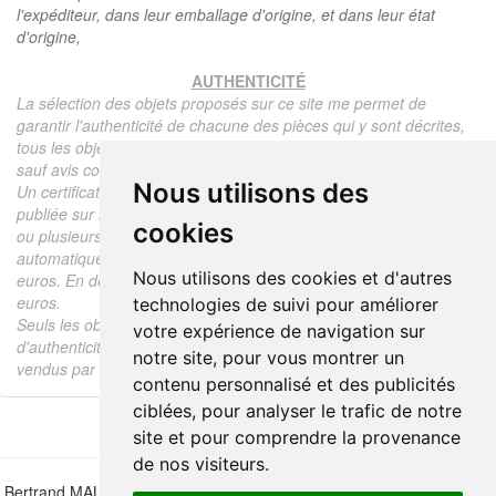
l'expéditeur, dans leur emballage d'origine, et dans leur état
d'origine,
AUTHENTICITÉ
La sélection des objets proposés sur ce site me permet de
garantir l'authenticité de chacune des pièces qui y sont décrites,
tous les objets proposés sont garantis d'époque et authentiques,
sauf avis contraire ou restriction dans la description.
Nous utilisons des
Un certificat d'authenticité de l'objet reprenant la description
publiée sur le site, l'époque, le prix de vente, accompagné d'une
cookies
ou plusieurs photographies en couleurs est communiqué
automatiquement pour tout objet dont le prix est supérieur à 130
Nous utilisons des cookies et d'autres
euros. En dessous de ce prix chaque certificat est facturé 5
euros.
technologies de suivi pour améliorer
Seuls les objets vendus par mes soins font l'objet d'un certificat
votre expérience de navigation sur
d'authenticité, je ne fais aucun rapport d'expertise pour les objets
notre site, pour vous montrer un
vendus par des tiers (confrères ou collectionneurs).
contenu personnalisé et des publicités
ciblées, pour analyser le trafic de notre
site et pour comprendre la provenance
de nos visiteurs.
Bertrand MALVAUX - 22 rue Crébillon, 44000 Nantes - FRANCE - Tél.