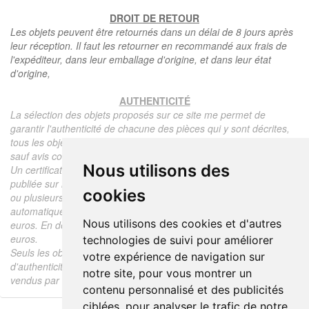
DROIT DE RETOUR
Les objets peuvent être retournés dans un délai de 8 jours après
leur réception. Il faut les retourner en recommandé aux frais de
l'expéditeur, dans leur emballage d'origine, et dans leur état
d'origine,
AUTHENTICITÉ
La sélection des objets proposés sur ce site me permet de
garantir l'authenticité de chacune des pièces qui y sont décrites,
tous les objets proposés sont garantis d'époque et authentiques,
sauf avis contraire ou restriction dans la description.
Nous utilisons des
Un certificat d'authenticité de l'objet reprenant la description
publiée sur le site, l'époque, le prix de vente, accompagné d'une
cookies
ou plusieurs photographies en couleurs est communiqué
automatiquement pour tout objet dont le prix est supérieur à 130
Nous utilisons des cookies et d'autres
euros. En dessous de ce prix chaque certificat est facturé 5
euros.
technologies de suivi pour améliorer
Seuls les objets vendus par mes soins font l'objet d'un certificat
votre expérience de navigation sur
d'authenticité, je ne fais aucun rapport d'expertise pour les objets
notre site, pour vous montrer un
vendus par des tiers (confrères ou collectionneurs).
contenu personnalisé et des publicités
ciblées, pour analyser le trafic de notre