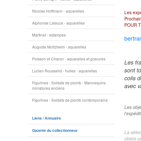
Nicolas Hoffmann - aquarelles
Les expé
Prochain
Alphonse Lalauze - aquarelles
POUR T
Martinet - estampes
bertra
Auguste Moltzheim - aquarelles
Poisson et Charon - aquarelles et gravures
Les fr
sont t
Lucien Rousselot - huiles - aquarelles
colis 
Figurines - Soldats de plomb - Mannequins
avec va
miniatures anciens
Figurines - Soldats de plomb contemporains
Les obje
l'expédi
Liens / Annuaire
Gazette du collectionneur
La sélec
objets p