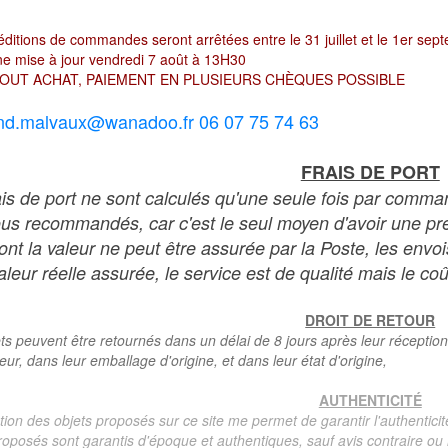
ditions de commandes seront arrêtées entre le 31 juillet et le 1er sep
e mise à jour vendredi 7 août à 13H30
OUT ACHAT, PAIEMENT EN PLUSIEURS CHÈQUES POSSIBLE
nd.malvaux@wanadoo.fr 06 07 75 74 63
FRAIS DE PORT
ais de port ne sont calculés qu'une seule fois par comma
ous recommandés, car c'est le seul moyen d'avoir une preu
dont la valeur ne peut être assurée par la Poste, les env
leur réelle assurée, le service est de qualité mais le coû
DROIT DE RETOUR
ts peuvent être retournés dans un délai de 8 jours après leur réception
teur, dans leur emballage d'origine, et dans leur état d'origine,
AUTHENTICITÉ
tion des objets proposés sur ce site me permet de garantir l'authenticit
roposés sont garantis d'époque et authentiques, sauf avis contraire ou r