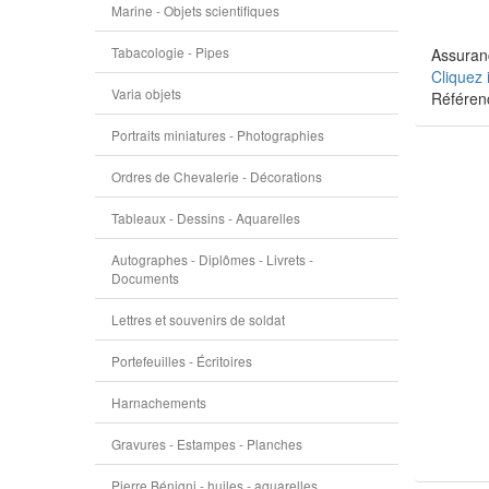
Marine - Objets scientifiques
Tabacologie - Pipes
Assuranc
Cliquez 
Varia objets
Référen
Portraits miniatures - Photographies
Ordres de Chevalerie - Décorations
Tableaux - Dessins - Aquarelles
Autographes - Diplômes - Livrets -
Documents
Lettres et souvenirs de soldat
Portefeuilles - Écritoires
Harnachements
Gravures - Estampes - Planches
Pierre Bénigni - huiles - aquarelles