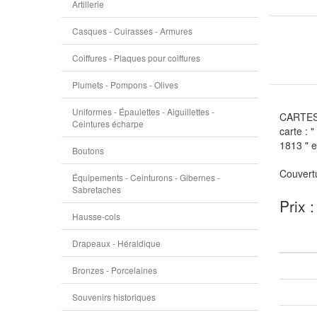
Artillerie
Casques - Cuirasses - Armures
Coiffures - Plaques pour coiffures
Plumets - Pompons - Olives
Uniformes - Épaulettes - Aiguillettes -
CARTES "
Ceintures écharpe
carte : 
1813 " e
Boutons
Couvertu
Équipements - Ceinturons - Gibernes -
Sabretaches
Prix 
Hausse-cols
Drapeaux - Héraldique
Bronzes - Porcelaines
Souvenirs historiques