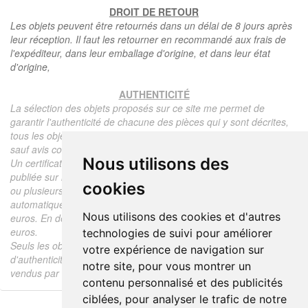
DROIT DE RETOUR
Les objets peuvent être retournés dans un délai de 8 jours après
leur réception. Il faut les retourner en recommandé aux frais de
l'expéditeur, dans leur emballage d'origine, et dans leur état
d'origine,
AUTHENTICITÉ
La sélection des objets proposés sur ce site me permet de
garantir l'authenticité de chacune des pièces qui y sont décrites,
tous les objets proposés sont garantis d'époque et authentiques,
sauf avis contraire ou restriction dans la description.
Nous utilisons des
Un certificat d'authenticité de l'objet reprenant la description
publiée sur le site, l'époque, le prix de vente, accompagné d'une
cookies
ou plusieurs photographies en couleurs est communiqué
automatiquement pour tout objet dont le prix est supérieur à 130
Nous utilisons des cookies et d'autres
euros. En dessous de ce prix chaque certificat est facturé 5
euros.
technologies de suivi pour améliorer
Seuls les objets vendus par mes soins font l'objet d'un certificat
votre expérience de navigation sur
d'authenticité, je ne fais aucun rapport d'expertise pour les objets
notre site, pour vous montrer un
vendus par des tiers (confrères ou collectionneurs).
contenu personnalisé et des publicités
ciblées, pour analyser le trafic de notre