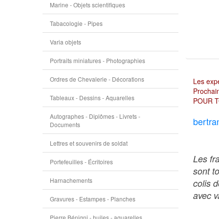
Marine - Objets scientifiques
Tabacologie - Pipes
Varia objets
Portraits miniatures - Photographies
Ordres de Chevalerie - Décorations
Les expé
Prochain
Tableaux - Dessins - Aquarelles
POUR T
Autographes - Diplômes - Livrets -
bertra
Documents
Lettres et souvenirs de soldat
Les fr
Portefeuilles - Écritoires
sont t
Harnachements
colis 
avec va
Gravures - Estampes - Planches
Pierre Bénigni - huiles - aquarelles