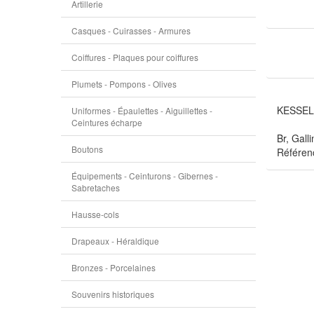
Artillerie
Casques - Cuirasses - Armures
Coiffures - Plaques pour coiffures
Plumets - Pompons - Olives
KESSEL
Uniformes - Épaulettes - Aiguillettes -
Ceintures écharpe
Br, Gall
Boutons
Référen
Équipements - Ceinturons - Gibernes -
Sabretaches
Hausse-cols
Drapeaux - Héraldique
Bronzes - Porcelaines
Souvenirs historiques