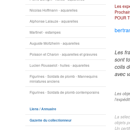
Les expé
Nicolas Hoffmann - aquarelles
Prochain
POUR T
Alphonse Lalauze - aquarelles
bertra
Martinet - estampes
Auguste Moltzheim - aquarelles
Les fr
Poisson et Charon - aquarelles et gravures
sont t
Lucien Rousselot - huiles - aquarelles
colis 
avec va
Figurines - Soldats de plomb - Mannequins
miniatures anciens
Figurines - Soldats de plomb contemporains
Les obje
l'expédi
Liens / Annuaire
La sélec
Gazette du collectionneur
objets p
Un certi