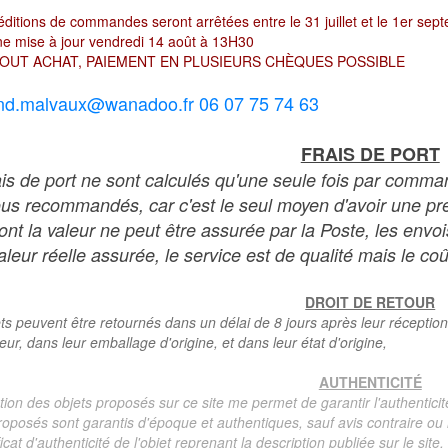
ditions de commandes seront arrêtées entre le 31 juillet et le 1er sep
e mise à jour vendredi 14 août à 13H30
OUT ACHAT, PAIEMENT EN PLUSIEURS CHÈQUES POSSIBLE
nd.malvaux@wanadoo.fr 06 07 75 74 63
FRAIS DE PORT
ais de port ne sont calculés qu'une seule fois par comma
ous recommandés, car c'est le seul moyen d'avoir une preu
dont la valeur ne peut être assurée par la Poste, les env
leur réelle assurée, le service est de qualité mais le coû
DROIT DE RETOUR
ts peuvent être retournés dans un délai de 8 jours après leur réception
teur, dans leur emballage d'origine, et dans leur état d'origine,
AUTHENTICITÉ
tion des objets proposés sur ce site me permet de garantir l'authenticit
roposés sont garantis d'époque et authentiques, sauf avis contraire ou r
ficat d'authenticité de l'objet reprenant la description publiée sur le si