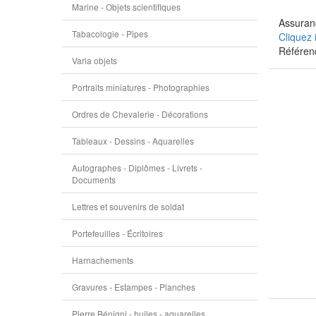
Marine - Objets scientifiques
Assuranc
Tabacologie - Pipes
Cliquez 
Référen
Varia objets
Portraits miniatures - Photographies
Ordres de Chevalerie - Décorations
Tableaux - Dessins - Aquarelles
Autographes - Diplômes - Livrets -
Documents
Lettres et souvenirs de soldat
Portefeuilles - Écritoires
Harnachements
Gravures - Estampes - Planches
Pierre Bénigni - huiles - aquarelles