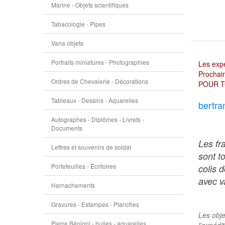
Marine - Objets scientifiques
Tabacologie - Pipes
Varia objets
Portraits miniatures - Photographies
Les expé
Prochain
Ordres de Chevalerie - Décorations
POUR T
Tableaux - Dessins - Aquarelles
bertra
Autographes - Diplômes - Livrets -
Documents
Les fr
Lettres et souvenirs de soldat
sont t
Portefeuilles - Écritoires
colis 
avec va
Harnachements
Gravures - Estampes - Planches
Les obje
Pierre Bénigni - huiles - aquarelles