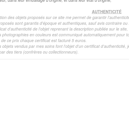
teur, dans leur emballage d'origine, et dans leur état d'origine,
AUTHENTICITÉ
tion des objets proposés sur ce site me permet de garantir l'authenticit
roposés sont garantis d'époque et authentiques, sauf avis contraire ou r
ficat d'authenticité de l'objet reprenant la description publiée sur le si
s photographies en couleurs est communiqué automatiquement pour tout
de ce prix chaque certificat est facturé 5 euros.
s objets vendus par mes soins font l'objet d'un certificat d'authenticité, 
ar des tiers (confrères ou collectionneurs).