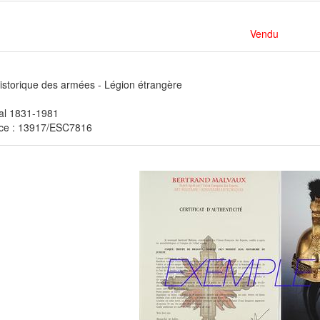
Vendu
istorique des armées - Légion étrangère
ial 1831-1981
ce : 13917/ESC7816