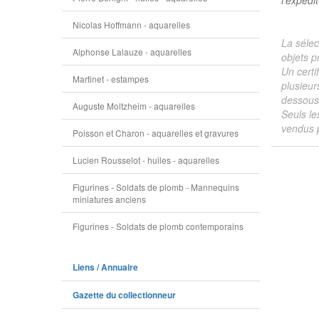
l'expédi
Nicolas Hoffmann - aquarelles
La sélec
Alphonse Lalauze - aquarelles
objets p
Un certi
Martinet - estampes
plusieur
dessous 
Auguste Moltzheim - aquarelles
Seuls le
vendus p
Poisson et Charon - aquarelles et gravures
Lucien Rousselot - huiles - aquarelles
Figurines - Soldats de plomb - Mannequins
miniatures anciens
Figurines - Soldats de plomb contemporains
Liens / Annuaire
Gazette du collectionneur