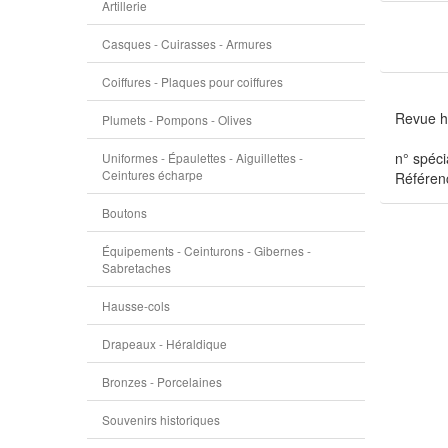
Artillerie
Casques - Cuirasses - Armures
Coiffures - Plaques pour coiffures
Revue h
Plumets - Pompons - Olives
n° spéc
Uniformes - Épaulettes - Aiguillettes -
Ceintures écharpe
Référen
Boutons
Équipements - Ceinturons - Gibernes -
Sabretaches
Hausse-cols
Drapeaux - Héraldique
Bronzes - Porcelaines
Souvenirs historiques