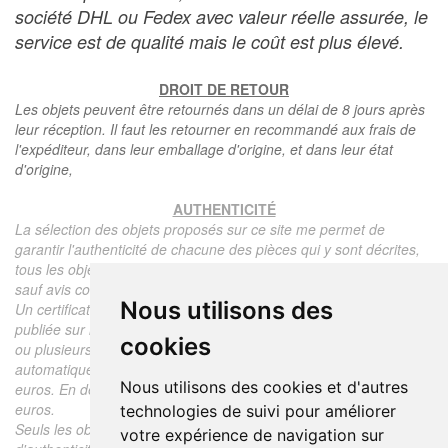
société DHL ou Fedex avec valeur réelle assurée, le
service est de qualité mais le coût est plus élevé.
DROIT DE RETOUR
Les objets peuvent être retournés dans un délai de 8 jours après
leur réception. Il faut les retourner en recommandé aux frais de
l'expéditeur, dans leur emballage d'origine, et dans leur état
d'origine,
AUTHENTICITÉ
La sélection des objets proposés sur ce site me permet de
garantir l'authenticité de chacune des pièces qui y sont décrites,
tous les objets proposés sont garantis d'époque et authentiques,
sauf avis contraire ou restriction dans la description.
Nous utilisons des
Un certificat d'authenticité de l'objet reprenant la description
publiée sur le site, l'époque, le prix de vente, accompagné d'une
cookies
ou plusieurs photographies en couleurs est communiqué
automatiquement pour tout objet dont le prix est supérieur à 130
Nous utilisons des cookies et d'autres
euros. En dessous de ce prix chaque certificat est facturé 5
euros.
technologies de suivi pour améliorer
Seuls les objets vendus par mes soins font l'objet d'un certificat
votre expérience de navigation sur