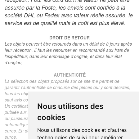
assurée par la Poste, les envois sont confiés à la
société DHL ou Fedex avec valeur réelle assurée, le
service est de qualité mais le coût est plus élevé.
DROIT DE RETOUR
Les objets peuvent être retournés dans un délai de 8 jours après
leur réception. Il faut les retourner en recommandé aux frais de
l'expéditeur, dans leur emballage d'origine, et dans leur état
d'origine,
AUTHENTICITÉ
La sélection des objets proposés sur ce site me permet de
garantir l'authenticité de chacune des pièces qui y sont décrites,
tous les objets proposés sont garantis d'époque et authentiques,
sauf avis contraire ou restriction dans la description.
Nous utilisons des
Un certificat d'authenticité de l'objet reprenant la description
publiée sur le site, l'époque, le prix de vente, accompagné d'une
cookies
ou plusieurs photographies en couleurs est communiqué
automatiquement pour tout objet dont le prix est supérieur à 130
Nous utilisons des cookies et d'autres
euros. En dessous de ce prix chaque certificat est facturé 5
euros.
technologies de suivi pour améliorer