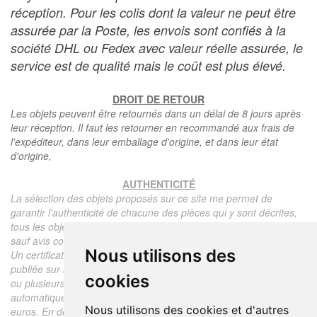
réception. Pour les colis dont la valeur ne peut être
assurée par la Poste, les envois sont confiés à la
société DHL ou Fedex avec valeur réelle assurée, le
service est de qualité mais le coût est plus élevé.
DROIT DE RETOUR
Les objets peuvent être retournés dans un délai de 8 jours après
leur réception. Il faut les retourner en recommandé aux frais de
l'expéditeur, dans leur emballage d'origine, et dans leur état
d'origine,
AUTHENTICITÉ
La sélection des objets proposés sur ce site me permet de
garantir l'authenticité de chacune des pièces qui y sont décrites,
tous les objets proposés sont garantis d'époque et authentiques,
sauf avis contraire ou restriction dans la description.
Nous utilisons des
Un certificat d'authenticité de l'objet reprenant la description
publiée sur le site, l'époque, le prix de vente, accompagné d'une
cookies
ou plusieurs photographies en couleurs est communiqué
automatiquement pour tout objet dont le prix est supérieur à 130
Nous utilisons des cookies et d'autres
euros. En dessous de ce prix chaque certificat est facturé 5