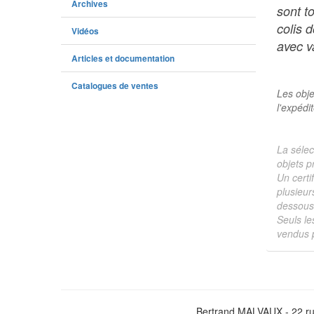
Archives
sont t
colis 
Vidéos
avec va
Articles et documentation
Catalogues de ventes
Les obje
l'expédi
La sélec
objets p
Un certi
plusieur
dessous 
Seuls le
vendus p
Bertrand MALVAUX - 22 ru