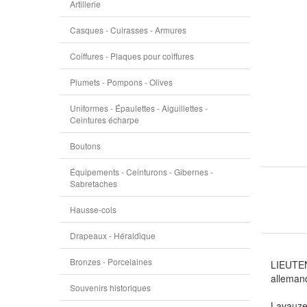
Artillerie
Casques - Cuirasses - Armures
Coiffures - Plaques pour coiffures
Plumets - Pompons - Olives
Uniformes - Épaulettes - Aiguillettes -
Ceintures écharpe
Boutons
Équipements - Ceinturons - Gibernes -
Sabretaches
Hausse-cols
Drapeaux - Héraldique
Bronzes - Porcelaines
LIEUTEN
alleman
Souvenirs historiques
Lavauzell