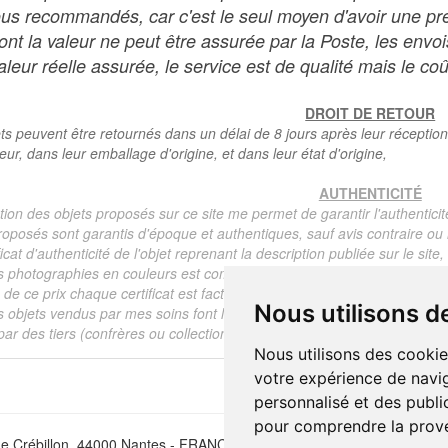
ous recommandés, car c'est le seul moyen d'avoir une preu
dont la valeur ne peut être assurée par la Poste, les env
leur réelle assurée, le service est de qualité mais le coû
DROIT DE RETOUR
ts peuvent être retournés dans un délai de 8 jours après leur réception
teur, dans leur emballage d'origine, et dans leur état d'origine,
AUTHENTICITÉ
tion des objets proposés sur ce site me permet de garantir l'authenticit
roposés sont garantis d'époque et authentiques, sauf avis contraire ou r
ficat d'authenticité de l'objet reprenant la description publiée sur le si
s photographies en couleurs est communiqué automatiquement pour tout
de ce prix chaque certificat est facturé 5 euros.
Nous utilisons d
s objets vendus par mes soins font l'objet d'un certificat d'authenticité, 
ar des tiers (confrères ou collectionneurs).
Nous utilisons des cookie
votre expérience de navig
personnalisé et des public
pour comprendre la prove
e Crébillon, 44000 Nantes - FRANCE - Tél. (33) 02 40 733 600 —
ber