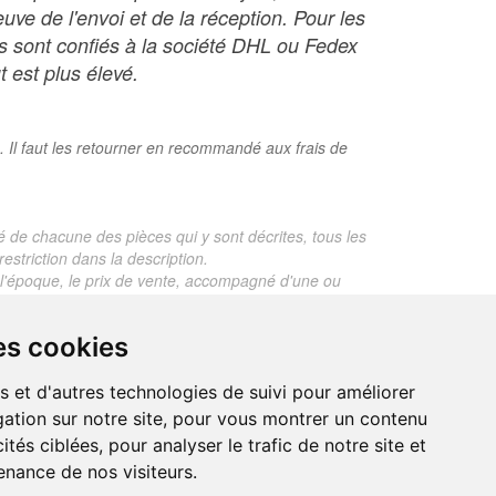
ve de l'envoi et de la réception. Pour les
ois sont confiés à la société DHL ou Fedex
t est plus élevé.
. Il faut les retourner en recommandé aux frais de
é de chacune des pièces qui y sont décrites, tous les
estriction dans la description.
te, l'époque, le prix de vente, accompagné d'une ou
 objet dont le prix est supérieur à 130 euros. En
es cookies
je ne fais aucun rapport d'expertise pour les objets
s et d'autres technologies de suivi pour améliorer
ation sur notre site, pour vous montrer un contenu
ités ciblées, pour analyser le trafic de notre site et
nance de nos visiteurs.
trand.malvaux@wanadoo.fr