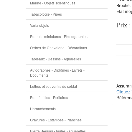
Marine - Objets scientifiques
Broché.
État moy
Tabacologie - Pipes
Prix 
Varia objets
Portraits miniatures - Photographies
Ordres de Chevalerie - Décorations
Tableaux - Dessins - Aquarelles
Autographes - Diplômes - Livrets -
Documents
Assuranc
Lettres et souvenirs de soldat
Cliquez 
Référen
Portefeuilles - Écritoires
Harnachements
Gravures - Estampes - Planches
Pierre Bénigni - huiles - aquarelles