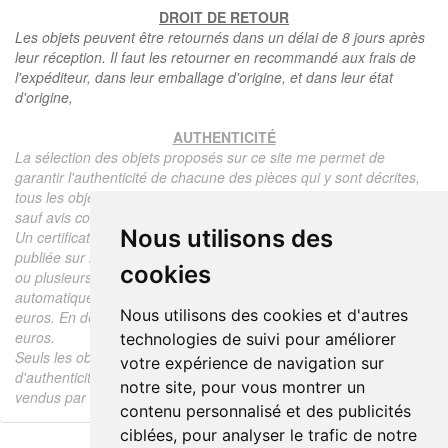
DROIT DE RETOUR
Les objets peuvent être retournés dans un délai de 8 jours après
leur réception. Il faut les retourner en recommandé aux frais de
l'expéditeur, dans leur emballage d'origine, et dans leur état
d'origine,
AUTHENTICITÉ
La sélection des objets proposés sur ce site me permet de
garantir l'authenticité de chacune des pièces qui y sont décrites,
tous les objets proposés sont garantis d'époque et authentiques,
sauf avis contraire ou restriction dans la description.
Nous utilisons des
Un certificat d'authenticité de l'objet reprenant la description
publiée sur le site, l'époque, le prix de vente, accompagné d'une
cookies
ou plusieurs photographies en couleurs est communiqué
automatiquement pour tout objet dont le prix est supérieur à 130
Nous utilisons des cookies et d'autres
euros. En dessous de ce prix chaque certificat est facturé 5
euros.
technologies de suivi pour améliorer
Seuls les objets vendus par mes soins font l'objet d'un certificat
votre expérience de navigation sur
d'authenticité, je ne fais aucun rapport d'expertise pour les objets
notre site, pour vous montrer un
vendus par des tiers (confrères ou collectionneurs).
contenu personnalisé et des publicités
ciblées, pour analyser le trafic de notre