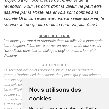
réception. Pour les colis dont la valeur ne peut être
assurée par la Poste, les envois sont confiés à la
société DHL ou Fedex avec valeur réelle assurée, le
service est de qualité mais le coût est plus élevé.
DROIT DE RETOUR
Les objets peuvent être retournés dans un délai de 8 jours après
leur réception. Il faut les retourner en recommandé aux frais de
l'expéditeur, dans leur emballage d'origine, et dans leur état
d'origine,
AUTHENTICITÉ
La sélection des objets proposés sur ce site me permet de
garantir l'authenticité de chacune des pièces qui y sont décrites,
tous les objets proposés sont garantis d'époque et authentiques,
sauf avis contraire ou restriction dans la description.
Nous utilisons des
Un certificat d'authenticité de l'objet reprenant la description
publiée sur le site, l'époque, le prix de vente, accompagné d'une
cookies
ou plusieurs photographies en couleurs est communiqué
automatiquement pour tout objet dont le prix est supérieur à 130
Nous utilisons des cookies et d'autres
euros. En dessous de ce prix chaque certificat est facturé 5