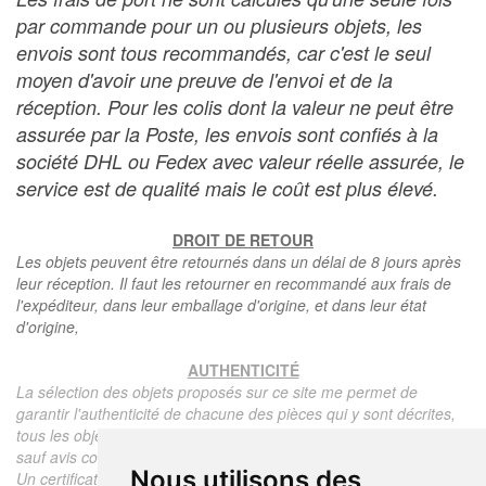
par commande pour un ou plusieurs objets, les
envois sont tous recommandés, car c'est le seul
moyen d'avoir une preuve de l'envoi et de la
réception. Pour les colis dont la valeur ne peut être
assurée par la Poste, les envois sont confiés à la
société DHL ou Fedex avec valeur réelle assurée, le
service est de qualité mais le coût est plus élevé.
DROIT DE RETOUR
Les objets peuvent être retournés dans un délai de 8 jours après
leur réception. Il faut les retourner en recommandé aux frais de
l'expéditeur, dans leur emballage d'origine, et dans leur état
d'origine,
AUTHENTICITÉ
La sélection des objets proposés sur ce site me permet de
garantir l'authenticité de chacune des pièces qui y sont décrites,
tous les objets proposés sont garantis d'époque et authentiques,
sauf avis contraire ou restriction dans la description.
Nous utilisons des
Un certificat d'authenticité de l'objet reprenant la description